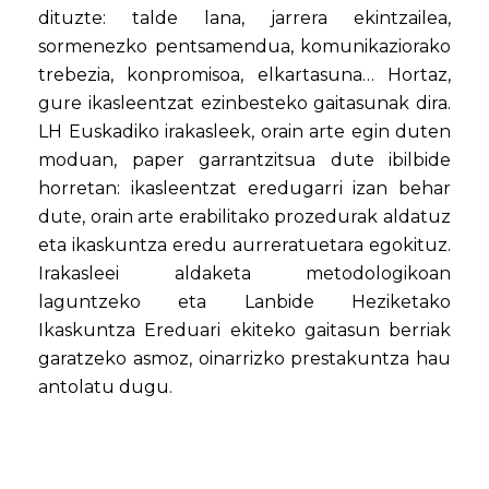
dituzte: talde lana, jarrera ekintzailea,
sormenezko pentsamendua, komunikaziorako
trebezia, konpromisoa, elkartasuna… Hortaz,
gure ikasleentzat ezinbesteko gaitasunak dira.
LH Euskadiko irakasleek, orain arte egin duten
moduan, paper garrantzitsua dute ibilbide
horretan: ikasleentzat eredugarri izan behar
dute, orain arte erabilitako prozedurak aldatuz
eta ikaskuntza eredu aurreratuetara egokituz.
Irakasleei aldaketa metodologikoan
laguntzeko eta Lanbide Heziketako
Ikaskuntza Ereduari ekiteko gaitasun berriak
garatzeko asmoz, oinarrizko prestakuntza hau
antolatu dugu.