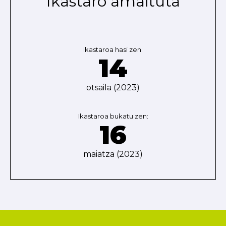
Ikastaro amaituta
Ikastaroa hasi zen:
14
otsaila (2023)
Ikastaroa bukatu zen:
16
maiatza (2023)