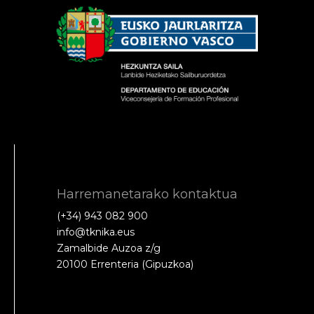
Harremanetarako kontaktua
(+34) 943 082 900
info@tknika.eus
Zamalbide Auzoa z/g
20100 Errenteria (Gipuzkoa)