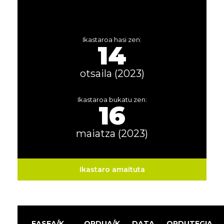
Ikastaroa hasi zen:
14
otsaila (2023)
Ikastaroa bukatu zen:
16
maiatza (2023)
Ikastaro amaituta
FASEA/K
ORDUA/K
DATA
ORDUTEGIA