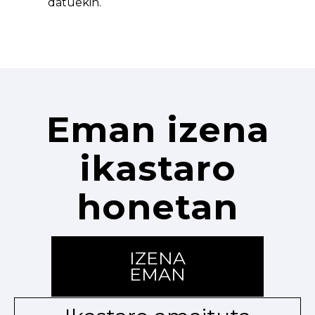
datuekin.
Eman izena
ikastaro
honetan
IZENA
EMAN