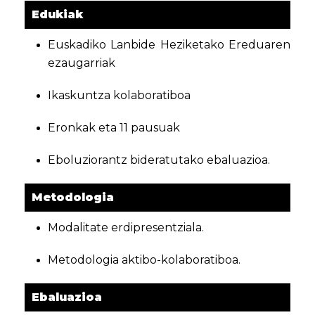
Edukiak
Euskadiko Lanbide Heziketako Ereduaren
ezaugarriak
Ikaskuntza kolaboratiboa
Eronkak eta 11 pausuak
Eboluziorantz bideratutako ebaluazioa.
Metodologia
Modalitate erdipresentziala.
Metodologia aktibo-kolaboratiboa.
Ebaluazioa