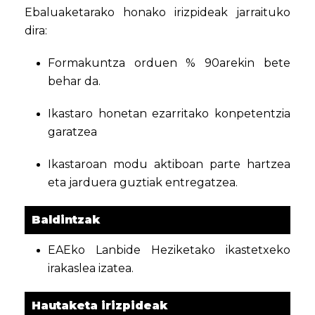
Ebaluaketarako honako irizpideak jarraituko
dira:
Formakuntza orduen % 90arekin bete
behar da.
Ikastaro honetan ezarritako konpetentzia
garatzea
Ikastaroan modu aktiboan parte hartzea
eta jarduera guztiak entregatzea.
Baldintzak
EAEko Lanbide Heziketako ikastetxeko
irakaslea izatea.
Hautaketa irizpideak