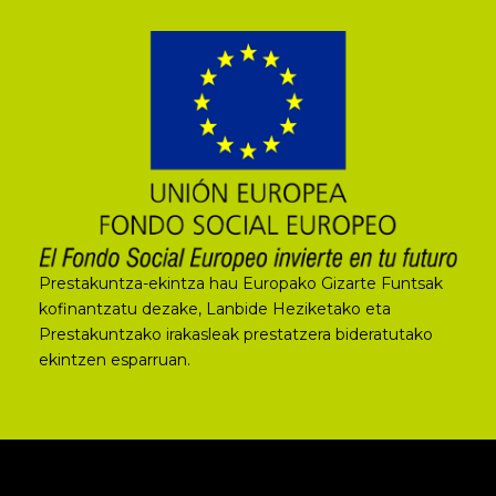
Prestakuntza-ekintza hau Europako Gizarte Funtsak
kofinantzatu dezake, Lanbide Heziketako eta
Prestakuntzako irakasleak prestatzera bideratutako
ekintzen esparruan.