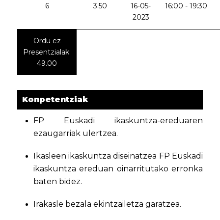
6
3.50
16-05-
16:00 - 19:30
2023
Ordu ez
Presentzialak:
49.00
Konpetentziak
FP Euskadi ikaskuntza-ereduaren
ezaugarriak ulertzea.
Ikasleen ikaskuntza diseinatzea FP Euskadi
ikaskuntza ereduan oinarritutako erronka
baten bidez.
Irakasle bezala ekintzailetza garatzea.