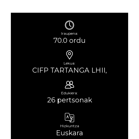
Iraupena:
70.0 ordu
Lekua:
CIFP TARTANGA LHII,
Edukiera:
26 pertsonak
Hizkuntza
Euskara