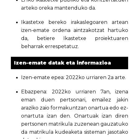
arteko oreka mantenduko da.
Ikastetxe bereko irakaslegoaren artean
izen-emate ordena aintzakotzat hartuko
da, betiere Ikastetxe proiektuaren
beharrak errespetatuz.
Izen-emate datak eta informazioa
Izen-emate epea: 2022ko urriaren 2a arte.
Ebazpena: 2022ko urriaren 7an, izena
eman duen pertsonari, emailez jakin
araziko zaio formakuntzan onartua edo ez-
onartuta izan den. Onartuak izan diren
pertsonen matrikula zuzenean gauzatuko
da matrikula kudeaketa sisteman jasotako