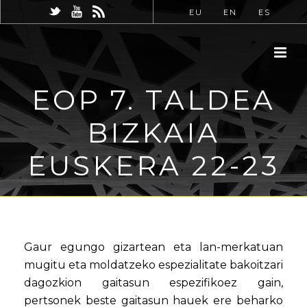
EU
EN
ES
EOP 7. TALDEA
BIZKAIA
EUSKERA 22-23
Gaur egungo gizartean eta lan-merkatuan
mugitu eta moldatzeko espezialitate bakoitzari
dagozkion gaitasun espezifikoez gain,
pertsonek beste gaitasun hauek ere beharko