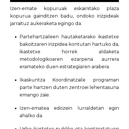
Izen-emate kopuruak eskainitako plaza
kopurua gainditzen badu, ondoko irizpideak
jarraituz aukeraketa egingo da:
Partehartzaileen hautaketarako ikastetxe
bakoitzaren irizpidea kontutan hartuko da,
ikastetxe horrek aldaketa
metodologikoaren ezarpena aurrera
eramateko duen estrategiaren arabera.
Ikaskuntza Koordinatzaile programan
parte hartzen duten zentroei lehentasuna
emango zaie.
Izen-ematea edozein lurraldetan egin
ahalko da.
LHko ikastetxe publiko eta kontzertatuen