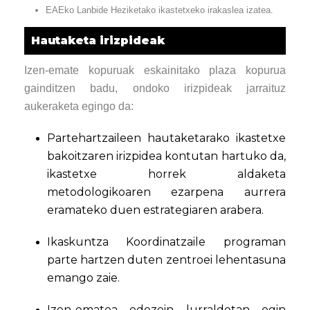
EAEko Lanbide Heziketako ikastetxeko irakaslea izatea.
Hautaketa irizpideak
Izen-emate kopuruak eskainitako plaza kopurua
gainditzen badu, ondoko irizpideak jarraituz
aukeraketa egingo da:
Partehartzaileen hautaketarako ikastetxe
bakoitzaren irizpidea kontutan hartuko da,
ikastetxe horrek aldaketa
metodologikoaren ezarpena aurrera
eramateko duen estrategiaren arabera.
Ikaskuntza Koordinatzaile programan
parte hartzen duten zentroei lehentasuna
emango zaie.
Izen-ematea edozein lurraldetan egin