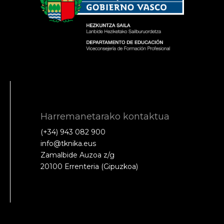
Harremanetarako kontaktua
(+34) 943 082 900
info@tknika.eus
Zamalbide Auzoa z/g
20100 Errenteria (Gipuzkoa)