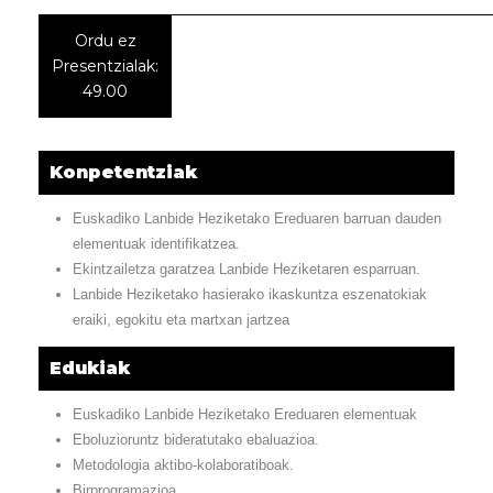
Ordu ez
Presentzialak:
49.00
Konpetentziak
Euskadiko Lanbide Heziketako Ereduaren barruan dauden
elementuak identifikatzea.
Ekintzailetza garatzea Lanbide Heziketaren esparruan.
Lanbide Heziketako hasierako ikaskuntza eszenatokiak
eraiki, egokitu eta martxan jartzea
Edukiak
Euskadiko Lanbide Heziketako Ereduaren elementuak
Eboluzioruntz bideratutako ebaluazioa.
Metodologia aktibo-kolaboratiboak.
Birprogramazioa.