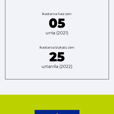
Ikastaroa hasi zen:
05
urria (2021)
Ikastaroa bukatu zen:
25
urtarrila (2022)