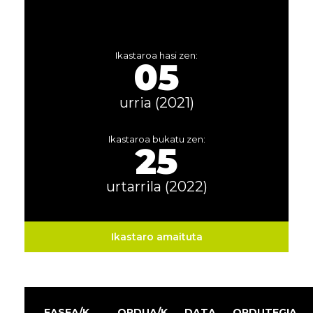
Ikastaroa hasi zen:
05
urria (2021)
Ikastaroa bukatu zen:
25
urtarrila (2022)
Ikastaro amaituta
FASEA/K
ORDUA/K
DATA
ORDUTEGIA