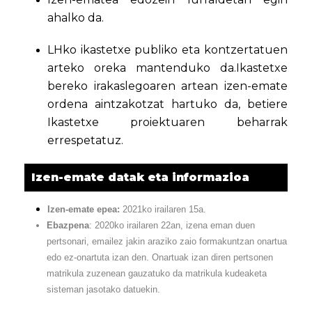
ahalko da.
LHko ikastetxe publiko eta kontzertatuen
arteko oreka mantenduko da.Ikastetxe
bereko irakaslegoaren artean izen-emate
ordena aintzakotzat hartuko da, betiere
Ikastetxe proiektuaren beharrak
errespetatuz.
Izen-emate datak eta informazioa
Izen-emate epea:
2021ko irailaren 15a.
Ebazpena
: 2020ko irailaren 22an, izena eman duen
pertsonari, emailez jakin araziko zaio formakuntzan onartua
edo ez-onartuta izan den. Onartuak izan diren pertsonen
matrikula zuzenean gauzatuko da matrikula kudeaketa
sisteman jasotako datuekin.