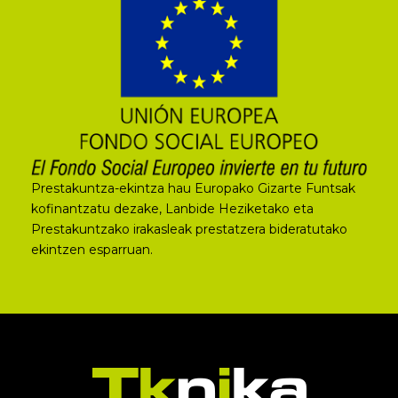
Prestakuntza-ekintza hau Europako Gizarte Funtsak
kofinantzatu dezake, Lanbide Heziketako eta
Prestakuntzako irakasleak prestatzera bideratutako
ekintzen esparruan.