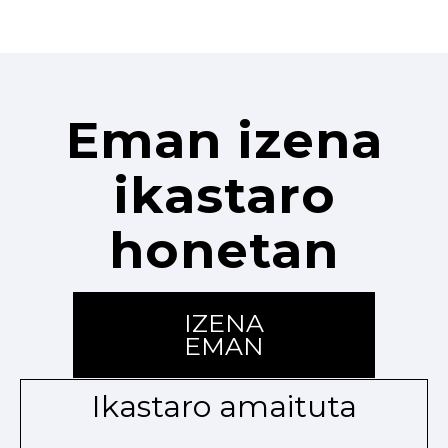
Eman izena
ikastaro
honetan
IZENA
EMAN
Ikastaro amaituta