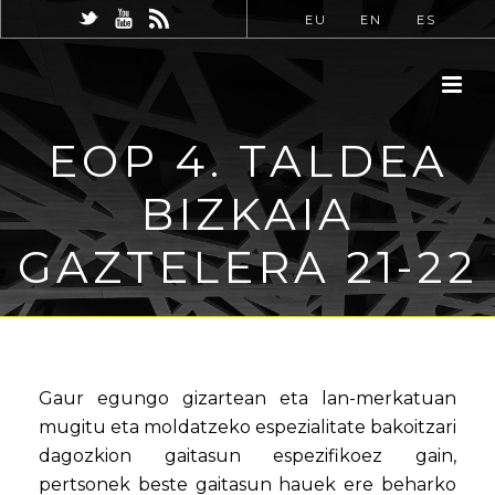
EU
EN
ES
EOP 4. TALDEA
BIZKAIA
GAZTELERA 21-22
Gaur egungo gizartean eta lan-merkatuan
mugitu eta moldatzeko espezialitate bakoitzari
dagozkion gaitasun espezifikoez gain,
pertsonek beste gaitasun hauek ere beharko