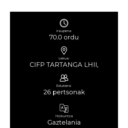
Iraupena:
70.0 ordu
Lekua:
CIFP TARTANGA LHII,
Edukiera:
26 pertsonak
Hizkuntza
Gaztelania