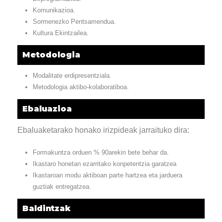
Komunikazioa.
Sormenezko Pentsamendua.
Kultura Ekintzailea.
Metodologia
Modalitate erdipresentziala.
Metodologia aktibo-kolaboratiboa.
Ebaluazioa
Ebaluaketarako honako irizpideak jarraituko dira:
Formakuntza orduen % 90arekin bete behar da.
Ikastaro honetan ezarritako konpetentzia garatzea
Ikastaroan modu aktiboan parte hartzea eta jarduera
guztiak entregatzea.
Baldintzak