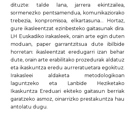
dituzte: talde lana, jarrera ekintzailea,
sormenezko pentsamendua, komunikaziorako
trebezia, konpromisoa, elkartasuna… Hortaz,
gure ikasleentzat ezinbesteko gaitasunak dira.
LH Euskadiko irakasleek, orain arte egin duten
moduan, paper garrantzitsua dute ibilbide
horretan: ikasleentzat eredugarri izan behar
dute, orain arte erabilitako prozedurak aldatuz
eta ikaskuntza eredu aurreratuetara egokituz.
Irakasleei aldaketa metodologikoan
laguntzeko eta Lanbide Heziketako
Ikaskuntza Ereduari ekiteko gaitasun berriak
garatzeko asmoz, oinarrizko prestakuntza hau
antolatu dugu.