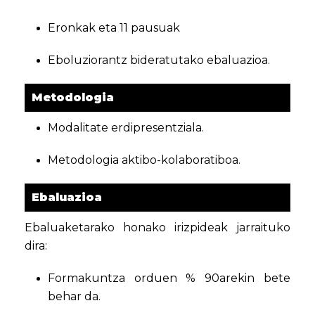
Eronkak eta 11 pausuak
Eboluziorantz bideratutako ebaluazioa.
Metodologia
Modalitate erdipresentziala.
Metodologia aktibo-kolaboratiboa.
Ebaluazioa
Ebaluaketarako honako irizpideak jarraituko
dira:
Formakuntza orduen % 90arekin bete
behar da.