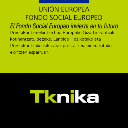
Prestakuntza-ekintza hau Europako Gizarte Funtsak
kofinantzatu dezake, Lanbide Heziketako eta
Prestakuntzako irakasleak prestatzera bideratutako
ekintzen esparruan.