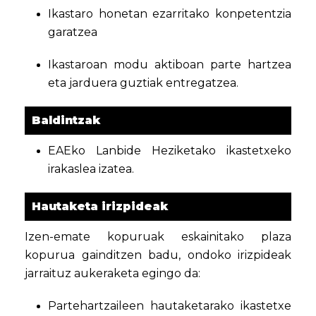
Ikastaro honetan ezarritako konpetentzia
garatzea
Ikastaroan modu aktiboan parte hartzea
eta jarduera guztiak entregatzea.
Baldintzak
EAEko Lanbide Heziketako ikastetxeko
irakaslea izatea.
Hautaketa irizpideak
Izen-emate kopuruak eskainitako plaza
kopurua gainditzen badu, ondoko irizpideak
jarraituz aukeraketa egingo da:
Partehartzaileen hautaketarako ikastetxe