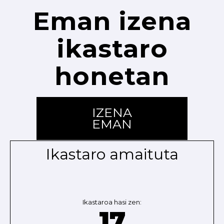
Eman izena
ikastaro
honetan
IZENA
EMAN
Ikastaro amaituta
Ikastaroa hasi zen:
17