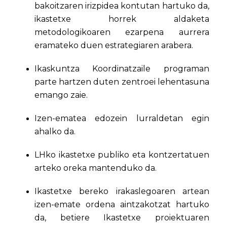
bakoitzaren irizpidea kontutan hartuko da,
ikastetxe horrek aldaketa
metodologikoaren ezarpena aurrera
eramateko duen estrategiaren arabera.
Ikaskuntza Koordinatzaile programan
parte hartzen duten zentroei lehentasuna
emango zaie.
Izen-ematea edozein lurraldetan egin
ahalko da.
LHko ikastetxe publiko eta kontzertatuen
arteko oreka mantenduko da.
Ikastetxe bereko irakaslegoaren artean
izen-emate ordena aintzakotzat hartuko
da, betiere Ikastetxe proiektuaren