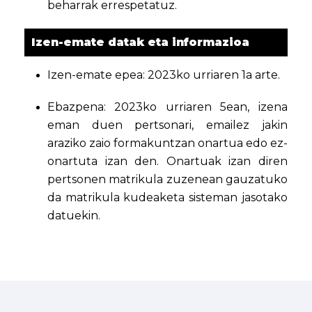
beharrak errespetatuz.
Izen-emate datak eta informazioa
Izen-emate epea: 2023ko urriaren 1a arte.
Ebazpena: 2023ko urriaren 5ean, izena
eman duen pertsonari, emailez jakin
araziko zaio formakuntzan onartua edo ez-
onartuta izan den. Onartuak izan diren
pertsonen matrikula zuzenean gauzatuko
da matrikula kudeaketa sisteman jasotako
datuekin.