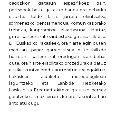
dagozkion gaitasun espezifikoez gain,
pertsonek beste gaitasun hauek ere beharko
dituzte: talde lana, jarrera ekintzailea,
sormenezko pentsamendua, komunikaziorako
trebezia, konpromisoa, elkartasuna… Hortaz,
gure ikasleentzat ezinbesteko gaitasunak dira.
LH Euskadiko irakasleek, orain arte egin duten
moduan, paper garrantzitsua dute ibilbide
horretan: ikasleentzat eredugarri izan behar
dute, orain arte erabilitako prozedurak aldatuz
eta ikaskuntza eredu aurreratuetara egokituz.
Irakasleei aldaketa metodologikoan
laguntzeko eta Lanbide Heziketako
Ikaskuntza Ereduari ekiteko gaitasun berriak
garatzeko asmoz, oinarrizko prestakuntza hau
antolatu dugu.