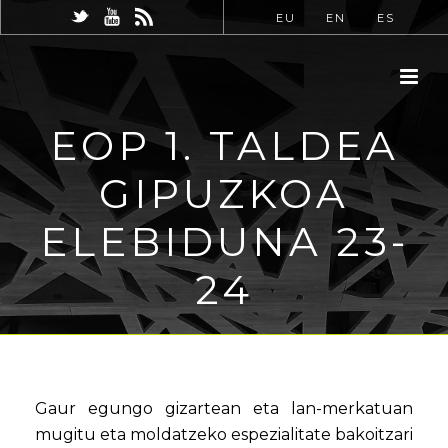
EU
EN
ES
EOP 1. TALDEA
GIPUZKOA
ELEBIDUNA 23-
24
Gaur egungo gizartean eta lan-merkatuan
mugitu eta moldatzeko espezialitate bakoitzari