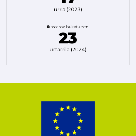
urria (2023)
Ikastaroa bukatu zen:
23
urtarrila (2024)