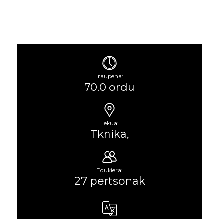
Iraupena:
70.0 ordu
Lekua:
Tknika,
Edukiera:
27 pertsonak