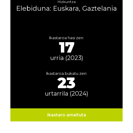
Hizkuntza
Elebiduna: Euskara, Gaztelania
Ikastaroa hasi zen:
17
urria (2023)
Ikastaroa bukatu zen:
23
urtarrila (2024)
Ikastaro amaituta