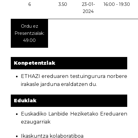
6
3.50
23-01-
16:00 - 19:30
2024
Ordu ez
Presentzialak:
49.00
Konpetentziak
ETHAZI ereduaren testuingurura norbere
irakasle jarduna eraldatzen du.
Edukiak
Euskadiko Lanbide Heziketako Ereduaren
ezaugarriak
Ikaskuntza kolaboratiboa