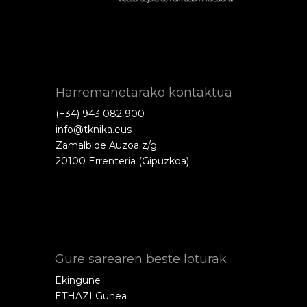
Harremanetarako kontaktua
(+34) 943 082 900
info@tknika.eus
Zamalbide Auzoa z/g
20100 Errenteria (Gipuzkoa)
Gure sarearen beste loturak
Ekingune
ETHAZI Gunea