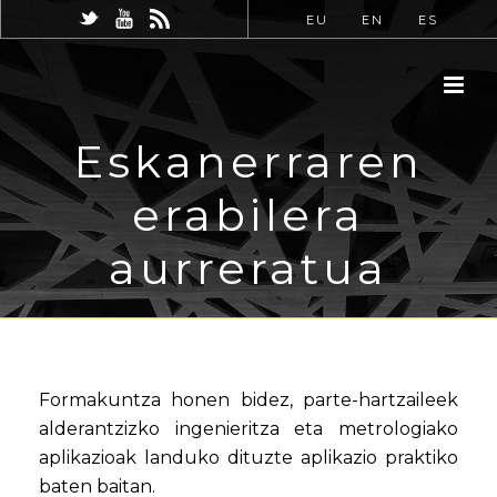
EU
EN
ES
Eskanerraren
erabilera
aurreratua
Formakuntza honen bidez, parte-hartzaileek
alderantzizko ingenieritza eta metrologiako
aplikazioak landuko dituzte aplikazio praktiko
baten baitan.