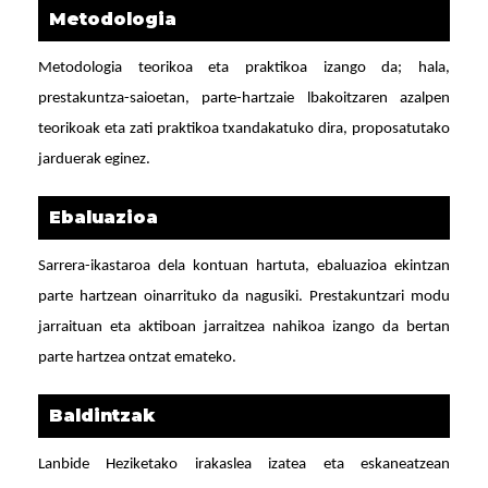
Metodologia
Metodologia teorikoa eta praktikoa izango da; hala,
prestakuntza-saioetan, parte-hartzaie l
bakoitzaren azalpen
teorikoak eta zati praktikoa txandakatuko dira, proposatutako
jarduerak eginez.
Ebaluazioa
Sarrera-ikastaroa dela kontuan hartuta, ebaluazioa ekintzan
parte hartzean oinarrituko da nagusiki.
Prestakuntzari modu
jarraituan eta aktiboan jarraitzea nahikoa izango da bertan
parte hartzea ontzat
emateko.
Baldintzak
Lanbide Heziketako irakaslea izatea eta eskaneatzean