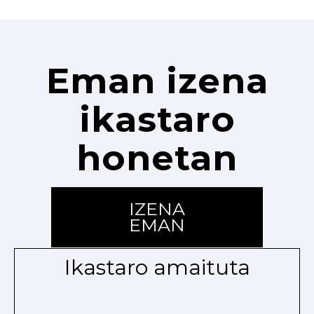
Eman izena
ikastaro
honetan
IZENA
EMAN
Ikastaro amaituta