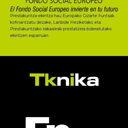
Prestakuntza-ekintza hau Europako Gizarte Funtsak
kofinantzatu dezake, Lanbide Heziketako eta
Prestakuntzako irakasleak prestatzera bideratutako
ekintzen esparruan.