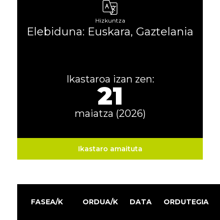
Hizkuntza
Elebiduna: Euskara, Gaztelania
Ikastaroa izan zen:
21
maiatza (2026)
Ikastaro amaituta
FASEA/K
ORDUA/K
DATA
ORDUTEGIA