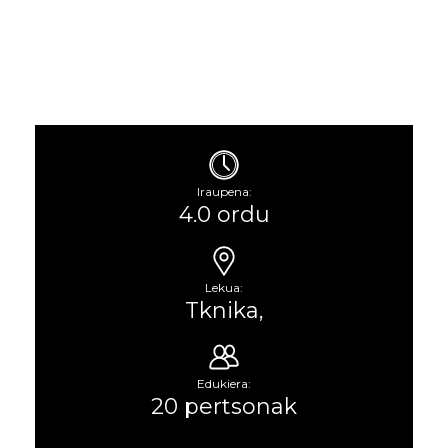
Iraupena:
4.0 ordu
Lekua:
Tknika,
Edukiera:
20 pertsonak