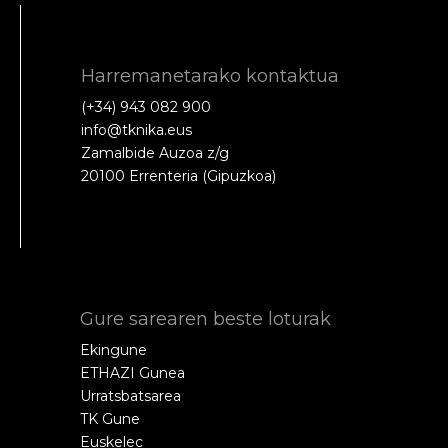
Harremanetarako kontaktua
(+34) 943 082 900
info@tknika.eus
Zamalbide Auzoa z/g
20100 Errenteria (Gipuzkoa)
Gure sarearen beste loturak
Ekingune
ETHAZI Gunea
Urratsbatsarea
TK Gune
Euskelec