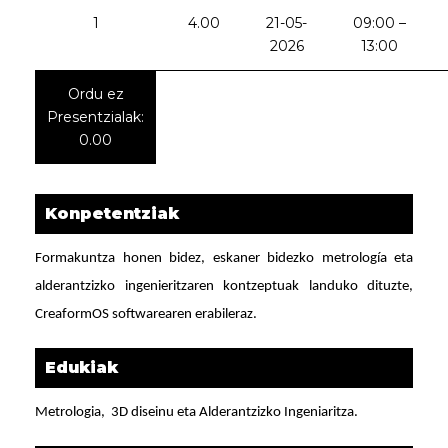
1
4.00
21-05-
09:00 –
2026
13:00
Ordu ez
Presentzialak:
0.00
Konpetentziak
Formakuntza honen bidez, eskaner bidezko metrología eta
alderantzizko ingenieritzaren kontzeptuak landuko dituzte,
CreaformOS softwarearen erabileraz.
Edukiak
Metrologia, 3D diseinu eta Alderantzizko Ingeniaritza.