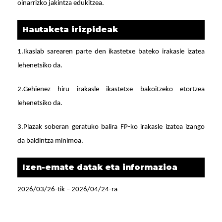
oinarrizko jakintza edukitzea.
Hautaketa irizpideak
1.Ikaslab sarearen parte den ikastetxe bateko irakasle izatea
lehenetsiko da.
2.Gehienez hiru irakasle ikastetxe bakoitzeko etortzea
lehenetsiko da.
3.Plazak soberan geratuko balira FP-ko irakasle izatea izango
da baldintza minimoa.
Izen-emate datak eta informazioa
2026/03/26-tik – 2026/04/24-ra