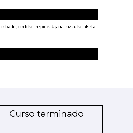
n badu, ondoko irizpideak jarraituz aukeraketa
Curso terminado