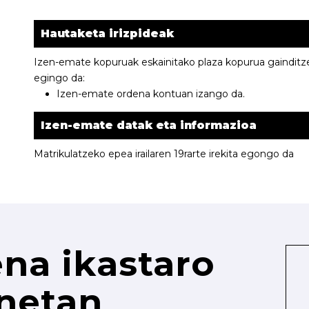
Hautaketa irizpideak
Izen-emate kopuruak eskainitako plaza kopurua gainditze
egingo da:
Izen-emate ordena kontuan izango da.
Izen-emate datak eta informazioa
Matrikulatzeko epea irailaren 19rarte irekita egongo da
na ikastaro
netan