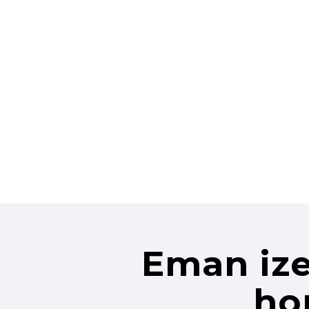
Eman ize
ho