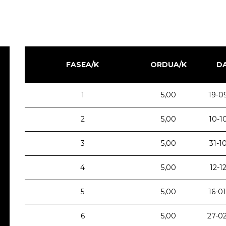
FASEA/K
ORDUA/K
D
1
5,00
19-0
2
5,00
10-1
3
5,00
31-1
4
5,00
12-1
5
5,00
16-0
6
5,00
27-0