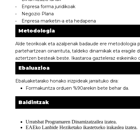
• Enpresa forma juridikoak
• Negozio Plana
• Enpresa marketin-a eta hedapena
Metodologia
Alde teorikoak eta azalpenak badaude ere metodologia pr
partehartzean oinarrituta, taldeko dinamikak eta eragile 
aztertzen besteak beste. Ikastaroa gazteleraz eskeiniko d
Ebaluazioa
Ebaluaketarako honako irizpideak jarraituko dira:
Formakuntza orduen %90arekin bete behar da.
Baldintzak
Urratsbat Programaren Dinamizatzailea izatea.
EAEko Lanbide Heziketako ikastetxeko irakaslea izatea.