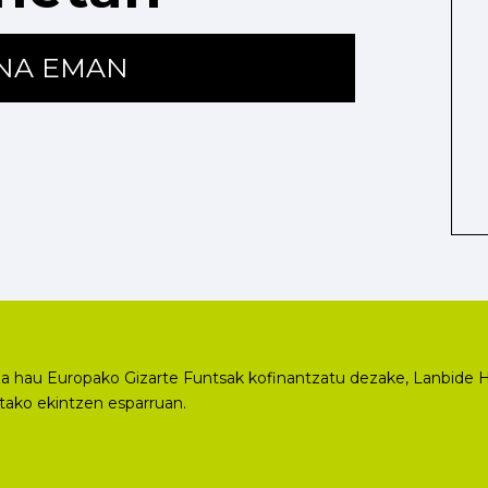
ENA EMAN
a hau Europako Gizarte Funtsak kofinantzatu dezake, Lanbide H
utako ekintzen esparruan.