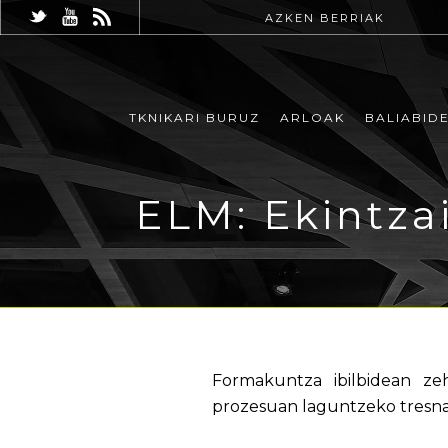
AZKEN BERRIAK
TKNIKARI BURUZ
ARLOAK
BALIABID
ELM: Ekintza
Formakuntza ibilbidean ze
prozesuan laguntzeko tresna