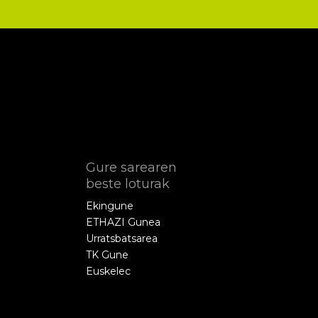
Gure sarearen
beste loturak
Ekingune
ETHAZI Gunea
Urratsbatsarea
TK Gune
Euskelec