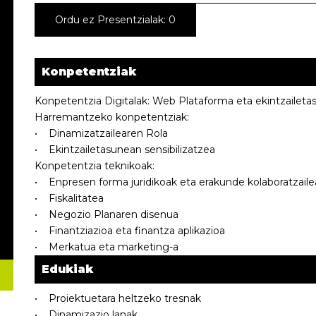
Ordu ez Presentzialak: 0
Konpetentziak
Konpetentzia Digitalak: Web Plataforma eta ekintzailetas
Harremantzeko konpetentziak:
• Dinamizatzailearen Rola
• Ekintzailetasunean sensibilizatzea
Konpetentzia teknikoak:
• Enpresen forma juridikoak eta erakunde kolaboratzaile
• Fiskalitatea
• Negozio Planaren disenua
• Finantziazioa eta finantza aplikazioa
• Merkatua eta marketing-a
Edukiak
• Proiektuetara heltzeko tresnak
• Dinamizazio lanak