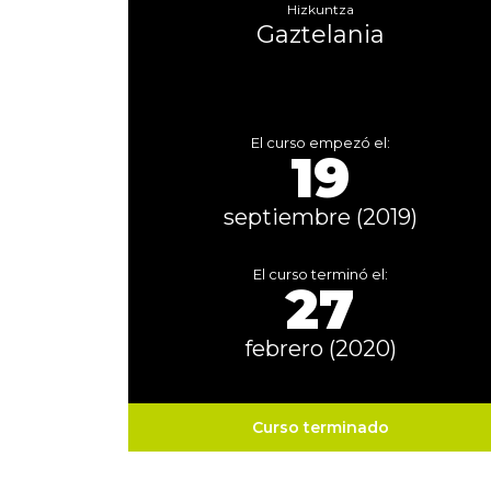
Hizkuntza
Gaztelania
El curso empezó el:
19
septiembre (2019)
El curso terminó el:
27
febrero (2020)
Curso terminado