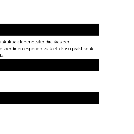
aktikoak lehenetsiko dira ikasleen
desberdinen esperientziak eta kasu praktikoak
a.