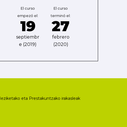
El curso
El curso
empezó el:
terminó el:
19
27
septiembr
febrero
e (2019)
(2020)
eziketako eta Prestakuntzako irakasleak