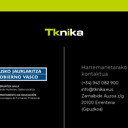
Harremanetarako
kontaktua
(+34) 943 082 900
info@tknika.eus
Zamalbide Auzoa z/g
20100 Errenteria
(Gipuzkoa)