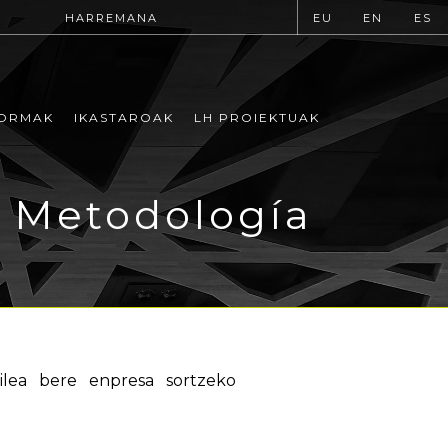
HARREMANA
EU
EN
ES
ORMAK
IKASTAROAK
LH PROIEKTUAK
o Metodología
ilea bere enpresa sortzeko