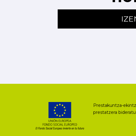
IZ
Prestakuntza-ekintz
prestatzera biderat