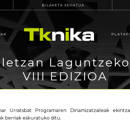
BILAKETA XEHATUA
EAK
PLATAF
iletzan Laguntzek
VIII EDIZIOA
har Urratsbat Programaren Dinamizatzaileak ekintza
k berriak eskuratuko ditu.