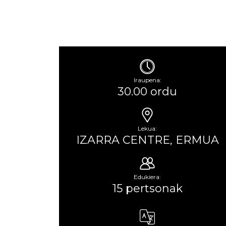
Iraupena:
30.00 ordu
Lekua:
IZARRA CENTRE, ERMUA
Edukiera:
15 pertsonak