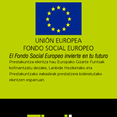
Prestakuntza-ekintza hau Europako Gizarte Funtsak
kofinantzatu dezake, Lanbide Heziketako eta
Prestakuntzako irakasleak prestatzera bideratutako
ekintzen esparruan.