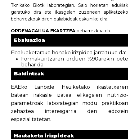
Tknikako Biotk laborategian. Saio horietan edukiak
garatuko dira eta ikasgelan zuzenean aplikatzeko
beharrezkoak diren baliabideak eskainiko dira.
ORDENAGAILUA EKARTZEA
beharrezkoa da.
Ebaluazioa
Ebaluaketarako honako irizpidea jarraituko da:
Formakuntzaren orduen %90arekin bete
behar da.
Baldintzak
EAEko Lanbide Heziketako ikastetxeren
batean irakasle izatea, elikagaien nutrizio-
parametroak laborategian modu praktikoan
zehaztea interesgarria den edozein
espezialitatetan.
Hautaketa irizpideak