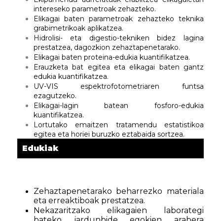
intereseko parametroak zehazteko.
Elikagai baten parametroak zehazteko teknika
grabimetrikoak aplikatzea.
Hidrolisi- eta digestio-tekniken bidez lagina
prestatzea, dagozkion zehaztapenetarako.
Elikagai baten proteina-edukia kuantifikatzea.
Erauzketa bat egitea eta elikagai baten gantz
edukia kuantifikatzea.
UV-VIS espektrofotometriaren funtsa
ezagutzeko.
Elikagai-lagin batean fosforo-edukia
kuantifikatzea.
Lortutako emaitzen tratamendu estatistikoa
egitea eta horiei buruzko eztabaida sortzea.
Edukiak
Zehaztapenetarako beharrezko materiala
eta erreaktiboak prestatzea.
Nekazaritzako elikagaien laborategi
bateko jardunbide egokien arabera