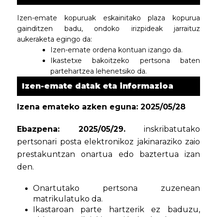
Izen-emate kopuruak eskainitako plaza kopurua
gainditzen badu, ondoko irizpideak jarraituz
aukeraketa egingo da:
Izen-emate ordena kontuan izango da.
Ikastetxe bakoitzeko pertsona baten
partehartzea lehenetsiko da.
Izen-emate datak eta informazioa
Izena emateko azken eguna: 2025/05/28
Ebazpena: 2025/05/29.
inskribatutako
pertsonari posta elektronikoz jakinaraziko zaio
prestakuntzan onartua edo baztertua izan
den.
Onartutako pertsona zuzenean
matrikulatuko da.
Ikastaroan parte hartzerik ez baduzu,