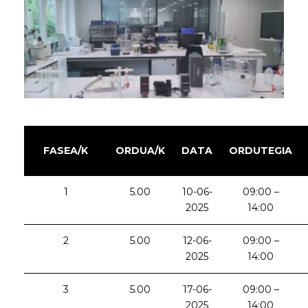
FASEA/K
ORDUA/K
DATA
ORDUTEGIA
1
5.00
10-06-
09:00 –
2025
14:00
2
5.00
12-06-
09:00 –
2025
14:00
3
5.00
17-06-
09:00 –
2025
14:00