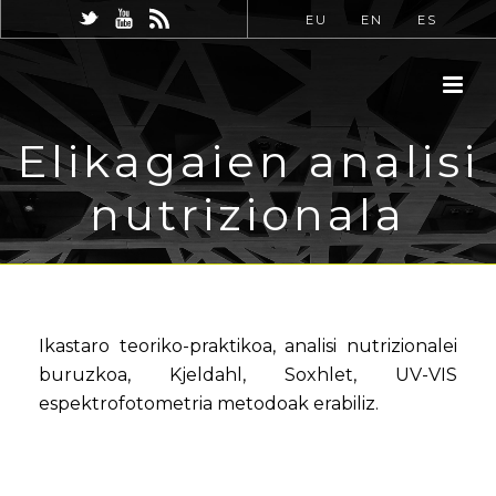
EU
EN
ES
Elikagaien analisi
nutrizionala
Ikastaro teoriko-praktikoa, analisi nutrizionalei
buruzkoa, Kjeldahl, Soxhlet, UV-VIS
espektrofotometria metodoak erabiliz.