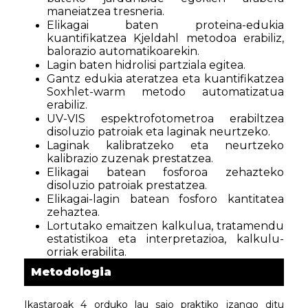
maneiatzea tresneria.
Elikagai baten proteina-edukia
kuantifikatzea Kjeldahl metodoa erabiliz,
balorazio automatikoarekin.
Lagin baten hidrolisi partziala egitea.
Gantz edukia ateratzea eta kuantifikatzea
Soxhlet-warm metodo automatizatua
erabiliz.
UV-VIS espektrofotometroa erabiltzea
disoluzio patroiak eta laginak neurtzeko.
Laginak kalibratzeko eta neurtzeko
kalibrazio zuzenak prestatzea.
Elikagai batean fosforoa zehazteko
disoluzio patroiak prestatzea.
Elikagai-lagin batean fosforo kantitatea
zehaztea.
Lortutako emaitzen kalkulua, tratamendu
estatistikoa eta interpretazioa, kalkulu-
orriak erabilita.
Metodologia
Ikastaroak 4 orduko lau saio praktiko izango ditu