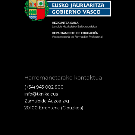
Harremanetarako kontaktua
(+34) 943 082 900
info@tknika.eus
Zamalbide Auzoa z/g
20100 Errenteria (Gipuzkoa)