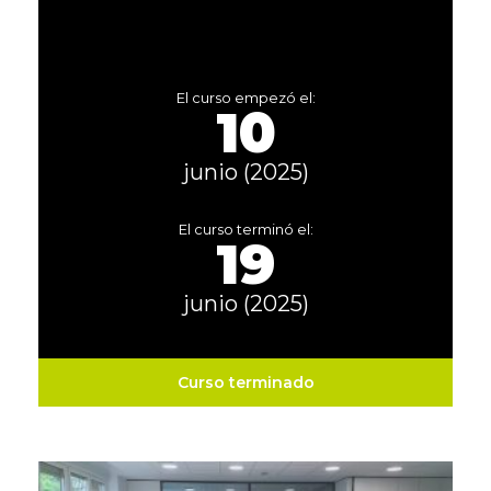
El curso empezó el:
10
junio (2025)
El curso terminó el:
19
junio (2025)
Curso terminado