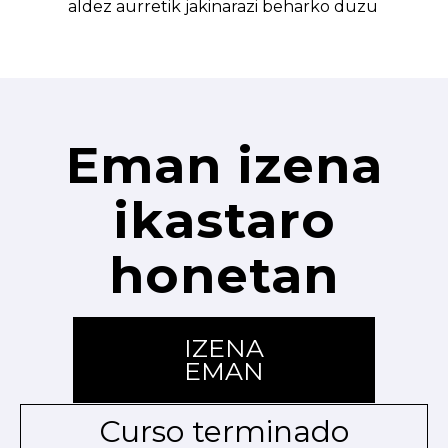
aldez aurretik jakinarazi beharko duzu
Eman izena
ikastaro
honetan
IZENA
EMAN
Curso terminado