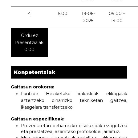
4
5.00
19-06-
09:00 –
2025
14:00
Ordu ez
Presentzialak:
0.00
Konpetentziak
Gaitasun orokorra:
Lanbide Heziketako irakasleak elikagaiak
aztertzeko oinarrizko tekniketan gaitzea,
ikasgelara transferitzeko.
Gaitasun espezifikoak:
Prozeduretan beharrezko disoluzioak ezagutzea
eta prestatzea, ezarritako protokoloei jarraituz.
Ekipamendu aurreratuak erabiltzea elikagaietan