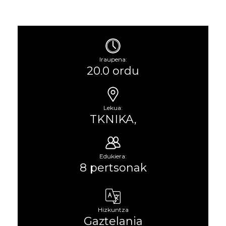
Iraupena:
20.0 ordu
Lekua:
TKNIKA,
Edukiera:
8 pertsonak
Hizkuntza
Gaztelania