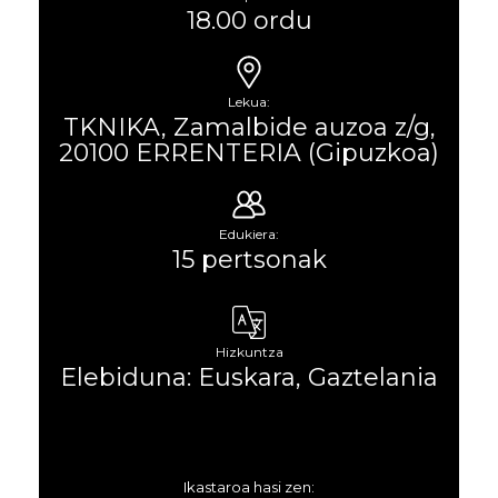
18.00 ordu
Lekua:
TKNIKA, Zamalbide auzoa z/g,
20100 ERRENTERIA (Gipuzkoa)
Edukiera:
15 pertsonak
Hizkuntza
Elebiduna: Euskara, Gaztelania
Ikastaroa hasi zen: