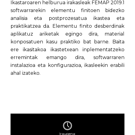
Ikastaroaren helburua irakasleak FEMAP 2019.1
softwarrarekin elementu finitoen bidezko
analisia eta postprozesatua ikastea eta
praktikatzea da. Elementu finito desberdinak
aplikatuz ariketak egingo dira, material
konposatuen kasu praktiko bat barne. Baita
ere ikasitakoa ikastetxean inplementatzeko
erremintak emango dira, softwarraren
instalazioa eta konfigurazioa, ikasleekin erabili
ahal izateko.
Iraupena: