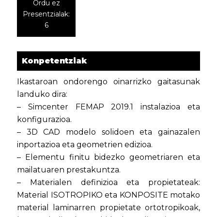
Ordu ez
Presentzialak:
6
Konpetentziak
Ikastaroan ondorengo oinarrizko gaitasunak
landuko dira:
– Simcenter FEMAP 2019.1 instalazioa eta
konfigurazioa.
– 3D CAD modelo solidoen eta gainazalen
inportazioa eta geometrien edizioa.
– Elementu finitu bidezko geometriaren eta
mailatuaren prestakuntza.
– Materialen definizioa eta propietateak:
Material ISOTROPIKO eta KONPOSITE motako
material laminarren propietate ortotropikoak,