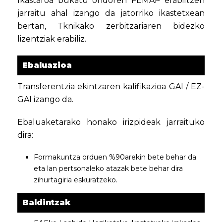
Ikastaroa bukatu ondoren FEMAP erabiltzen
jarraitu ahal izango da jatorriko ikastetxean
bertan, Tknikako zerbitzariaren bidezko
lizentziak erabiliz.
Ebaluazioa
Transferentzia ekintzaren kalifikazioa GAI / EZ-
GAI izango da.
Ebaluaketarako honako irizpideak jarraituko
dira:
Formakuntza orduen %90arekin bete behar da
eta lan pertsonaleko atazak bete behar dira
zihurtagiria eskuratzeko.
Baldintzak