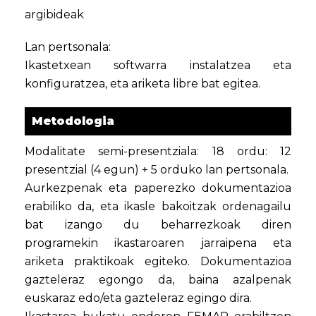
argibideak
Lan pertsonala:
Ikastetxean softwarra instalatzea eta
konfiguratzea, eta ariketa libre bat egitea.
Metodologia
Modalitate semi-presentziala: 18 ordu: 12
presentzial (4 egun) + 5 orduko lan pertsonala.
Aurkezpenak eta paperezko dokumentazioa
erabiliko da, eta ikasle bakoitzak ordenagailu
bat izango du beharrezkoak diren
programekin ikastaroaren jarraipena eta
ariketa praktikoak egiteko. Dokumentazioa
gazteleraz egongo da, baina azalpenak
euskaraz edo/eta gazteleraz egingo dira.