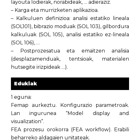
layouta lodierak, norabideak, … adieraziz.
– Karga eta murrizketen aplikazioa.
– Kalkuluen definizioa: analisi estatiko lineala
(SOL101), bibrazio moduak (SOL 103), gilbordura
kalkuluak (SOL 105), analisi estatiko ez-lineala
(SOL 106), …
– Postprozesatua eta emaitzen analisia
(desplazamenduak, tentsioak, materialen
hutsegite irizpideak …).
Edukiak
1 eguna:
Femap aurkeztu. Konfigurazio parametroak.
Lan ingurunea “Model display and
visualization”.
FEA prozesu orokorra (FEA workflow). Erabili
beharreko aldagaien unitateak.