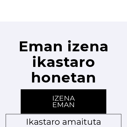
Eman izena
ikastaro
honetan
IZENA
EMAN
Ikastaro amaituta