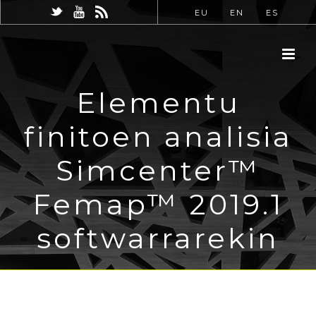
EU
EN
ES
Elementu
finitoen analisia
Simcenter™
Femap™ 2019.1
softwarrarekin