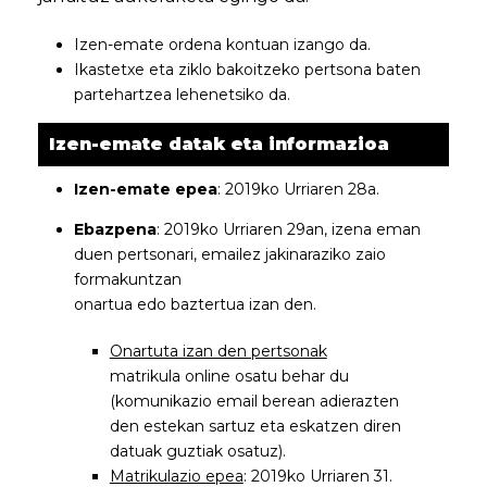
Izen-emate ordena kontuan izango da.
Ikastetxe eta ziklo bakoitzeko pertsona baten
partehartzea lehenetsiko da.
Izen-emate datak eta informazioa
Izen-emate epea
: 2019ko Urriaren 28a.
Ebazpena
: 2019ko Urriaren 29an, izena eman
duen pertsonari, emailez jakinaraziko zaio
formakuntzan
onartua edo baztertua izan den.
Onartuta izan den pertsonak
matrikula online osatu behar du
(komunikazio email berean adierazten
den estekan sartuz eta eskatzen diren
datuak guztiak osatuz).
Matrikulazio epea
: 2019ko Urriaren 31.