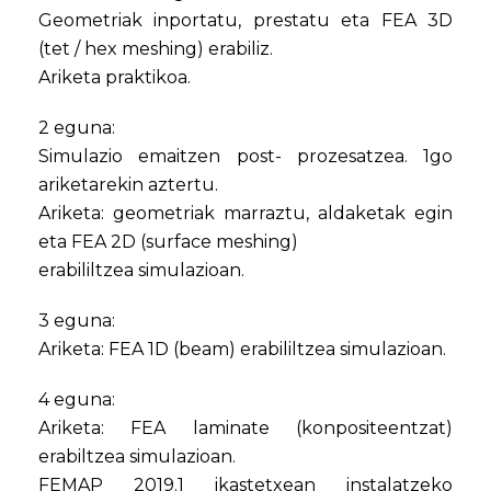
Geometriak inportatu, prestatu eta FEA 3D
(tet / hex meshing) erabiliz.
Ariketa praktikoa.
2 eguna:
Simulazio emaitzen post- prozesatzea. 1go
ariketarekin aztertu.
Ariketa: geometriak marraztu, aldaketak egin
eta FEA 2D (surface meshing)
erabililtzea simulazioan.
3 eguna:
Ariketa: FEA 1D (beam) erabililtzea simulazioan.
4 eguna:
Ariketa: FEA laminate (konpositeentzat)
erabiltzea simulazioan.
FEMAP 2019.1 ikastetxean instalatzeko