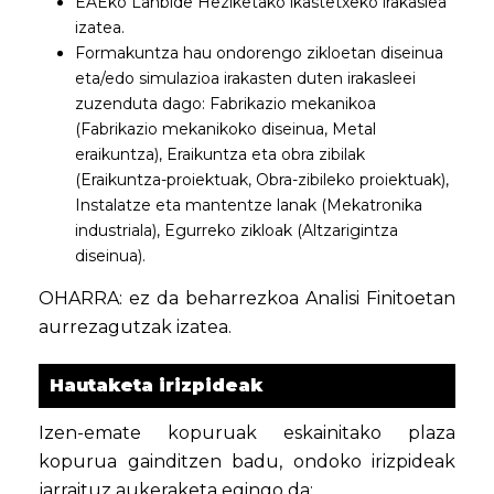
EAEko Lanbide Heziketako ikastetxeko irakaslea
izatea.
Formakuntza hau ondorengo zikloetan diseinua
eta/edo simulazioa irakasten duten irakasleei
zuzenduta dago: Fabrikazio mekanikoa
(Fabrikazio mekanikoko diseinua, Metal
eraikuntza), Eraikuntza eta obra zibilak
(Eraikuntza-proiektuak, Obra-zibileko proiektuak),
Instalatze eta mantentze lanak (Mekatronika
industriala), Egurreko zikloak (Altzarigintza
diseinua).
OHARRA: ez da beharrezkoa Analisi Finitoetan
aurrezagutzak izatea.
Hautaketa irizpideak
Izen-emate kopuruak eskainitako plaza
kopurua gainditzen badu, ondoko irizpideak
jarraituz aukeraketa egingo da: