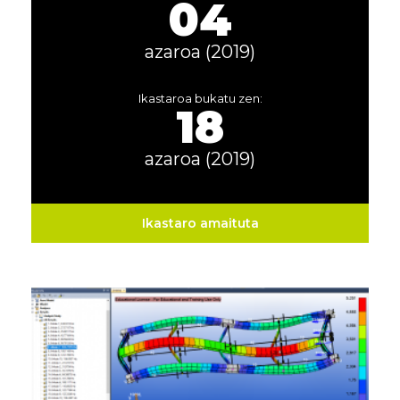
04
azaroa (2019)
Ikastaroa bukatu zen:
18
azaroa (2019)
Ikastaro amaituta