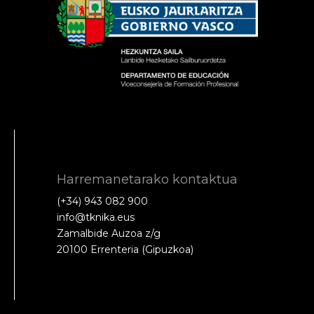
Harremanetarako kontaktua
(+34) 943 082 900
info@tknika.eus
Zamalbide Auzoa z/g
20100 Errenteria (Gipuzkoa)