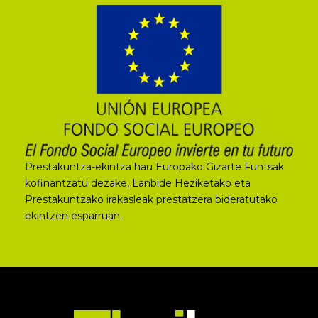
Prestakuntza-ekintza hau Europako Gizarte Funtsak
kofinantzatu dezake, Lanbide Heziketako eta
Prestakuntzako irakasleak prestatzera bideratutako
ekintzen esparruan.