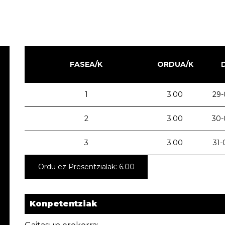
FASEA/K
ORDUA/K
1
3.00
29-
2
3.00
30-
3
3.00
31-
Ordu ez Presentzialak: 6.00
Konpetentziak