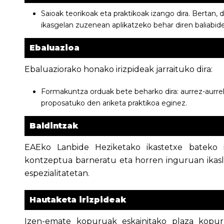
Saioak teorikoak eta praktikoak izango dira. Bertan, 
ikasgelan zuzenean aplikatzeko behar diren baliabid
Ebaluazioa
Ebaluaziorako honako irizpideak jarraituko dira:
Formakuntza orduak bete beharko dira: aurrez-aurre
proposatuko den ariketa praktikoa eginez.
Baldintzak
EAEko Lanbide Heziketako ikastetxe bateko ir
kontzeptua barneratu eta horren inguruan ikasl
espezialitatetan.
Hautaketa irizpideak
Izen-emate kopuruak eskainitako plaza kopur