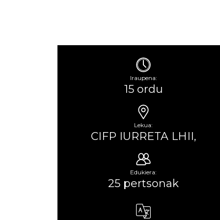
Iraupena:
15 ordu
Lekua:
CIFP IURRETA LHII,
Edukiera:
25 pertsonak