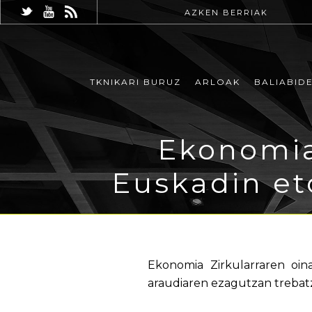
AZKEN BERRIAK
TKNIKARI BURUZ
ARLOAK
BALIABID
Ekonomia
Euskadin et
Ekonomia Zirkularraren oina
araudiaren ezagutzan trebatz