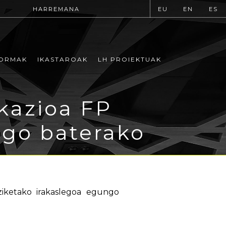
HARREMANA
EU
EN
ES
ORMAK
IKASTAROAK
LH PROIEKTUAK
kazioa FP
ago baterako
eziketako irakaslegoa egungo