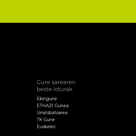
Gure sarearen
beste loturak
Ekingune
ETHAZI Gunea
Urratsbatsarea
TK Gune
Euskelec