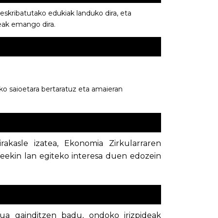
deskribatutako edukiak landuko dira, eta
eak emango dira.
ko saioetara bertaratuz eta amaieran
akasle izatea, Ekonomia Zirkularraren
eekin lan egiteko interesa duen edozein
ua gainditzen badu, ondoko irizpideak