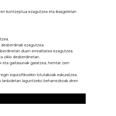
aren kontzeptua ezagutzea eta ikasgeletan
tzea.
a desberdinak ezagutzea.
sberdinetan duen errealitatea ezagutzea.
a ziklo desberdinetan.
k eta gaitasunak garatzea, herritar zein
regin espezifikoekin lotutakoak eskuratzea.
in lanbidetan laguntzeko beharrezkoak diren