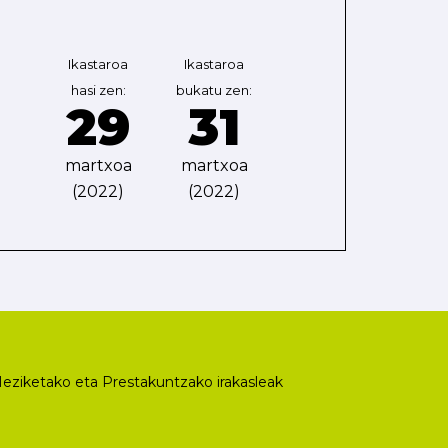
Ikastaroa
Ikastaroa
hasi zen:
bukatu zen:
29
31
martxoa
martxoa
(2022)
(2022)
eziketako eta Prestakuntzako irakasleak