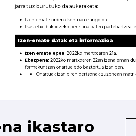
jarraituz burutuko da aukeraketa:
Izen-emate ordena kontuan izango da.
Ikastetxe bakoitzeko pertsona baten partehartzea l
Izen-emate datak eta informazioa
Izen emate epea:
2022ko martxoaren 21a.
Ebazpena:
2022ko martxoaren 22an izena eman duen
formakuntzan onartua edo baztertua izan den.
Onartuak izan diren pertsonak
zuzenean matriku
na ikastaro