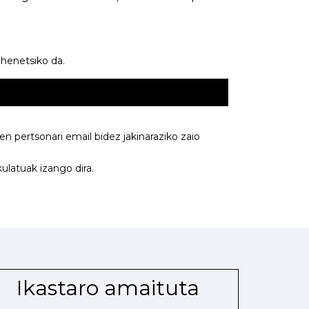
ehenetsiko da.
 pertsonari email bidez jakinaraziko zaio
latuak izango dira.
Ikastaro amaituta