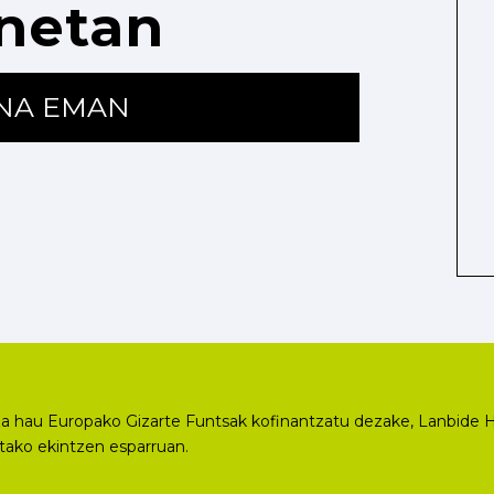
netan
ENA EMAN
a hau Europako Gizarte Funtsak kofinantzatu dezake, Lanbide H
utako ekintzen esparruan.