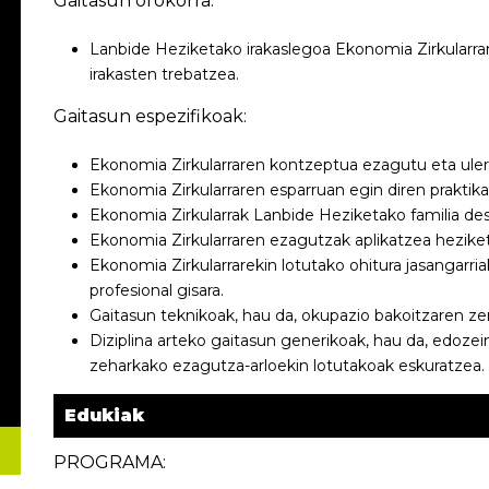
Gaitasun orokorra:
Lanbide Heziketako irakaslegoa Ekonomia Zirkularr
irakasten trebatzea.
Gaitasun espezifikoak:
Ekonomia Zirkularraren kontzeptua ezagutu eta uler
Ekonomia Zirkularraren esparruan egin diren praktik
Ekonomia Zirkularrak Lanbide Heziketako familia de
Ekonomia Zirkularraren ezagutzak aplikatzea heziket
Ekonomia Zirkularrarekin lotutako ohitura jasangarria
profesional gisara.
Gaitasun teknikoak, hau da, okupazio bakoitzaren ze
Diziplina arteko gaitasun generikoak, hau da, edoze
zeharkako ezagutza-arloekin lotutakoak eskuratzea.
Edukiak
PROGRAMA: