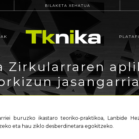
BILAKETA XEHATUA
EAK
PLATAF
 Zirkularraren apli
orkizun jasangarri
rriei buruzko ikastaro teoriko-praktikoa, Lanbide H
eko eta hau ziklo desberdinetara egokitzeko.