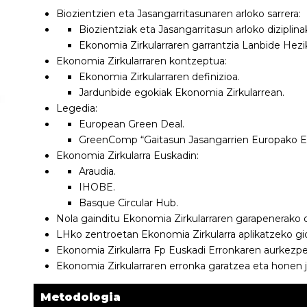
Biozientzien eta Jasangarritasunaren arloko sarrera:
Biozientziak eta Jasangarritasun arloko diziplina
Ekonomia Zirkularraren garrantzia Lanbide Hezi
Ekonomia Zirkularraren kontzeptua:
Ekonomia Zirkularraren definizioa.
Jardunbide egokiak Ekonomia Zirkularrean.
Legedia:
European Green Deal.
GreenComp “Gaitasun Jasangarrien Europako Es
Ekonomia Zirkularra Euskadin:
Araudia.
IHOBE.
Basque Circular Hub.
Nola gainditu Ekonomia Zirkularraren garapenerako 
LHko zentroetan Ekonomia Zirkularra aplikatzeko gi
Ekonomia Zirkularra Fp Euskadi Erronkaren aurkezpe
Ekonomia Zirkularraren erronka garatzea eta honen j
Metodologia