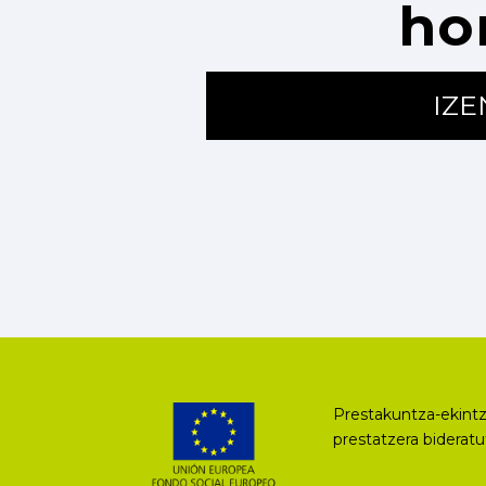
ho
IZ
Prestakuntza-ekintz
prestatzera biderat