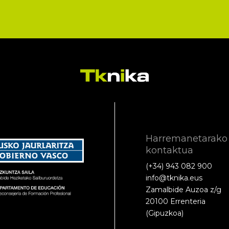
Harremanetarako
kontaktua
(+34) 943 082 900
info@tknika.eus
Zamalbide Auzoa z/g
20100 Errenteria
(Gipuzkoa)