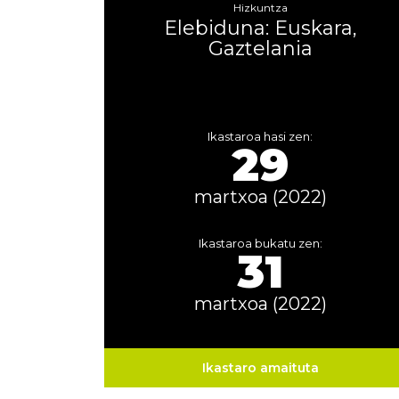
Hizkuntza
Elebiduna: Euskara,
Gaztelania
Ikastaroa hasi zen:
29
martxoa (2022)
Ikastaroa bukatu zen:
31
martxoa (2022)
Ikastaro amaituta