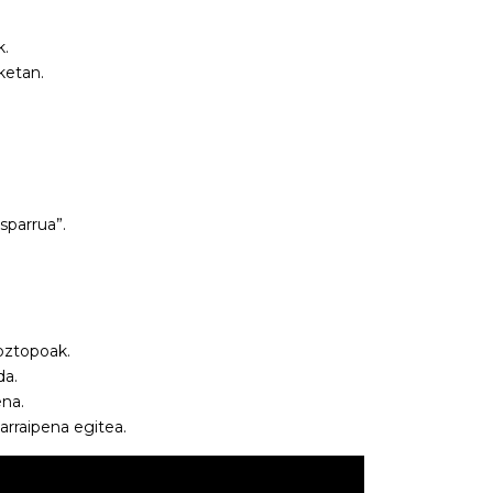
k.
ketan.
parrua”.
oztopoak.
da.
na.
arraipena egitea.