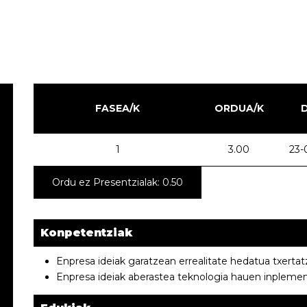
FASEA/K
ORDUA/K
1
3.00
23-
Ordu ez Presentzialak: 0.50
Konpetentziak
Enpresa ideiak garatzean errealitate hedatua txerta
Enpresa ideiak aberastea teknologia hauen inplemen