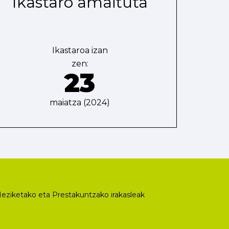
Ikastaro amaituta
Ikastaroa izan
zen:
23
maiatza (2024)
eziketako eta Prestakuntzako irakasleak