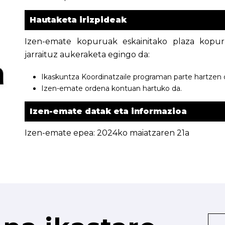
Hautaketa irizpideak
Izen-emate kopuruak eskainitako plaza kopur
jarraituz aukeraketa egingo da:
Ikaskuntza Koordinatzaile programan parte hartzen
Izen-emate ordena kontuan hartuko da.
Izen-emate datak eta informazioa
Izen-emate epea: 2024ko maiatzaren 21a