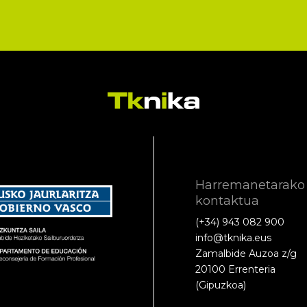
Harremanetarako
kontaktua
(+34) 943 082 900
info@tknika.eus
Zamalbide Auzoa z/g
20100 Errenteria
(Gipuzkoa)