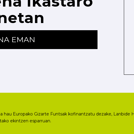
na ikastaro
netan
ENA EMAN
a hau Europako Gizarte Funtsak kofinantzatu dezake, Lanbide H
utako ekintzen esparruan.