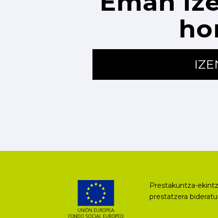
Eman ize
ho
IZ
Prestakuntza-ekintz
prestatzera biderat