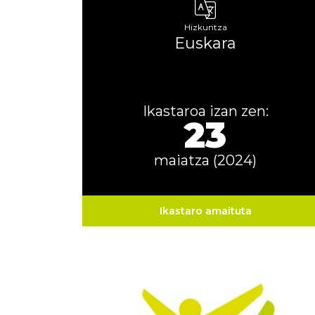
Hizkuntza
Euskara
Ikastaroa izan zen:
23
maiatza (2024)
Ikastaro amaituta