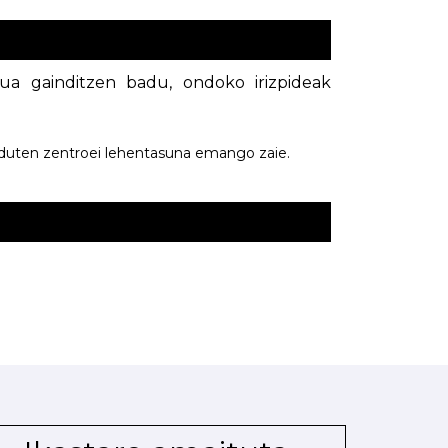
ua gainditzen badu, ondoko irizpideak
 duten zentroei lehentasuna emango zaie.