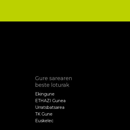
Gure sarearen
beste loturak
Ekingune
ETHAZI Gunea
Urratsbatsarea
TK Gune
Euskelec