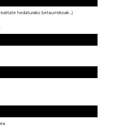
rrealitate hedaturako betaurrekoak…)
.
ea.