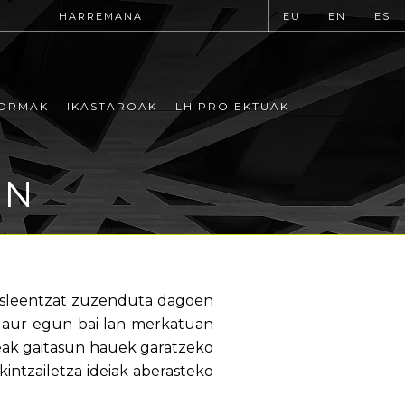
HARREMANA
EU
EN
ES
ORMAK
IKASTAROAK
LH PROIEKTUAK
AN
kasleentzat zuzenduta dagoen
 gaur egun bai lan merkatuan
leak gaitasun hauek garatzeko
intzailetza ideiak aberasteko