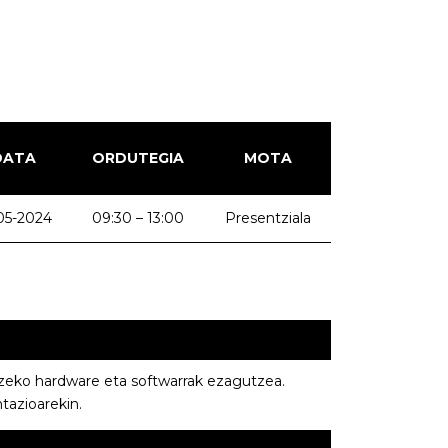
DATA
ORDUTEGIA
MOTA
05-2024
09:30 – 13:00
Presentziala
tzeko hardware eta softwarrak ezagutzea.
tazioarekin.