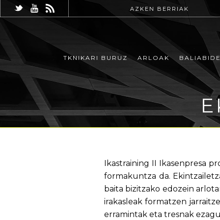
AZKEN BERRIAK
TKNIKARI BURUZ
ARLOAK
BALIABID
E
Ikastraining II Ikasenpresa
formakuntza da. Ekintzailet
baita bizitzako edozein arlo
irakasleak formatzen jarrait
erramintak eta tresnak ezagut