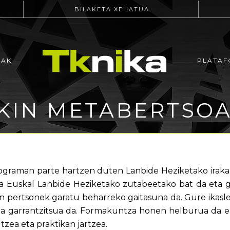
BILAKETA XEHATUA
EAK
PLATAF
KIN METABERTSO
 programan parte hartzen duten Lanbide Heziketako ira
za Euskal Lanbide Heziketako zutabeetako bat da eta
tan pertsonek garatu beharreko gaitasuna da. Gure ikas
zea garrantzitsua da. Formakuntza honen helburua da ek
zea eta praktikan jartzea.