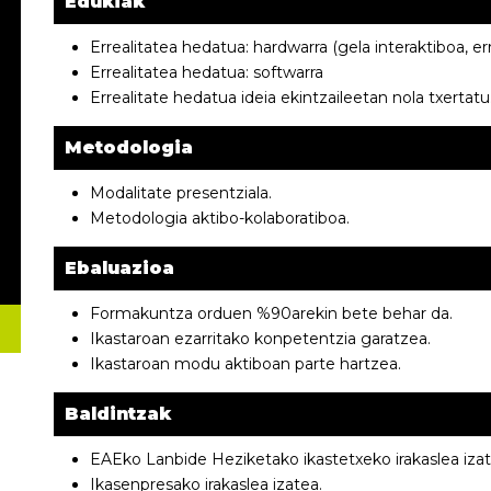
Edukiak
Errealitatea hedatua: hardwarra (gela interaktiboa, e
Errealitatea hedatua: softwarra
Errealitate hedatua ideia ekintzaileetan nola txertatu
Metodologia
Modalitate presentziala.
Metodologia aktibo-kolaboratiboa.
Ebaluazioa
Formakuntza orduen %90arekin bete behar da.
Ikastaroan ezarritako konpetentzia garatzea.
Ikastaroan modu aktiboan parte hartzea.
Baldintzak
EAEko Lanbide Heziketako ikastetxeko irakaslea izat
Ikasenpresako irakaslea izatea.