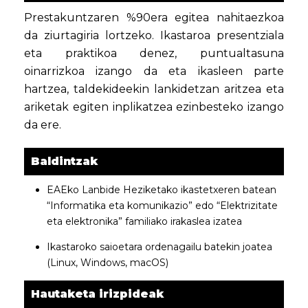
Prestakuntzaren %90era egitea nahitaezkoa
da ziurtagiria lortzeko. Ikastaroa presentziala
eta praktikoa denez, puntualtasuna
oinarrizkoa izango da eta ikasleen parte
hartzea, taldekideekin lankidetzan aritzea eta
ariketak egiten inplikatzea ezinbesteko izango
da ere.
Baldintzak
EAEko Lanbide Heziketako ikastetxeren batean
“Informatika eta komunikazio” edo “Elektrizitate
eta elektronika” familiako irakaslea izatea
Ikastaroko saioetara ordenagailu batekin joatea
(Linux, Windows, macOS)
Hautaketa irizpideak