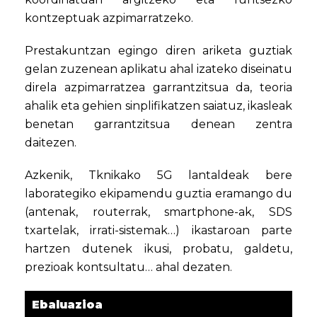
kontzeptuak azpimarratzeko.
Prestakuntzan egingo diren ariketa guztiak
gelan zuzenean aplikatu ahal izateko diseinatu
direla azpimarratzea garrantzitsua da, teoria
ahalik eta gehien sinplifikatzen saiatuz, ikasleak
benetan garrantzitsua denean zentra
daitezen.
Azkenik, Tknikako 5G lantaldeak bere
laborategiko ekipamendu guztia eramango du
(antenak, routerrak, smartphone-ak, SDS
txartelak, irrati-sistemak…) ikastaroan parte
hartzen dutenek ikusi, probatu, galdetu,
prezioak kontsultatu… ahal dezaten.
Ebaluazioa