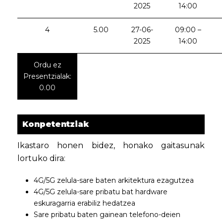
2025
14:00
4
5.00
27-06-
09:00 –
2025
14:00
Ordu ez
Presentzialak:
0.00
Konpetentziak
Ikastaro honen bidez, honako gaitasunak
lortuko dira:
4G/5G zelula-sare baten arkitektura ezagutzea
4G/5G zelula-sare pribatu bat hardware
eskuragarria erabiliz hedatzea
Sare pribatu baten gainean telefono-deien