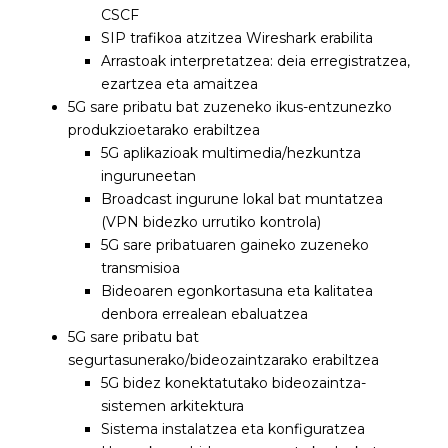
CSCF
SIP trafikoa atzitzea Wireshark erabilita
Arrastoak interpretatzea: deia erregistratzea,
ezartzea eta amaitzea
5G sare pribatu bat zuzeneko ikus-entzunezko
produkzioetarako erabiltzea
5G aplikazioak multimedia/hezkuntza
inguruneetan
Broadcast ingurune lokal bat muntatzea
(VPN bidezko urrutiko kontrola)
5G sare pribatuaren gaineko zuzeneko
transmisioa
Bideoaren egonkortasuna eta kalitatea
denbora errealean ebaluatzea
5G sare pribatu bat
segurtasunerako/bideozaintzarako erabiltzea
5G bidez konektatutako bideozaintza-
sistemen arkitektura
Sistema instalatzea eta konfiguratzea