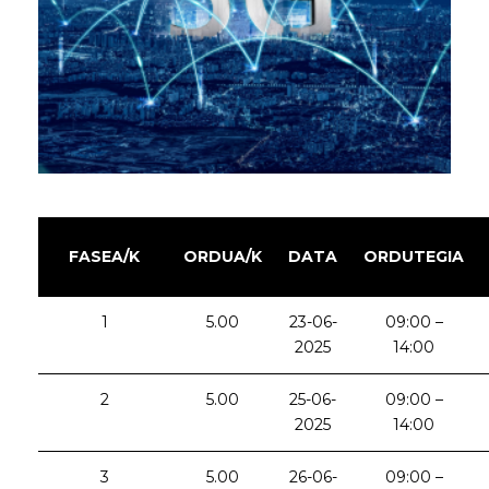
FASEA/K
ORDUA/K
DATA
ORDUTEGIA
1
5.00
23-06-
09:00 –
2025
14:00
2
5.00
25-06-
09:00 –
2025
14:00
3
5.00
26-06-
09:00 –