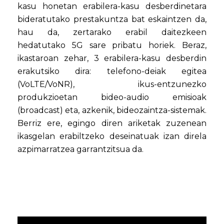
kasu honetan erabilera-kasu desberdinetara
bideratutako prestakuntza bat eskaintzen da,
hau da, zertarako erabil daitezkeen
hedatutako 5G sare pribatu horiek. Beraz,
ikastaroan zehar, 3 erabilera-kasu desberdin
erakutsiko dira: telefono-deiak egitea
(VoLTE/VoNR), ikus-entzunezko
produkzioetan bideo-audio emisioak
(broadcast) eta, azkenik, bideozaintza-sistemak.
Berriz ere, egingo diren ariketak zuzenean
ikasgelan erabiltzeko deseinatuak izan direla
azpimarratzea garrantzitsua da.