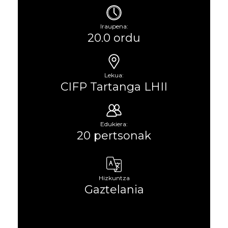
Iraupena:
20.0 ordu
Lekua:
CIFP Tartanga LHII
Edukiera:
20 pertsonak
Hizkuntza
Gaztelania