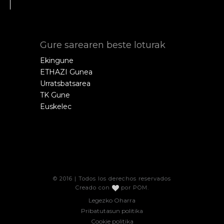
Gure sarearen beste loturak
Ekingune
ETHAZI Gunea
Urratsbatsarea
TK Gune
Euskelec
© 2016 | Todos los derechos reservados
Creado con
por
POM
.
Legezko Oharra
Pribatutasun politika
Cookie politika