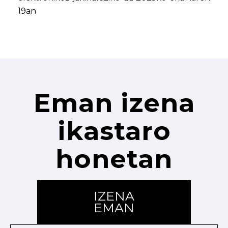
19an
Eman izena
ikastaro
honetan
IZENA
EMAN