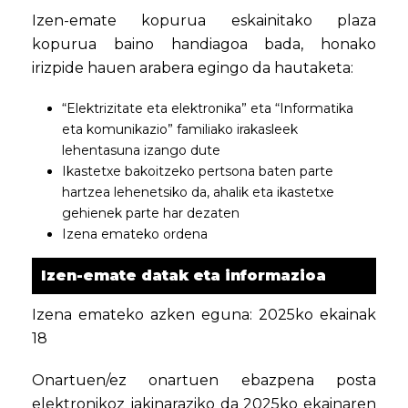
Izen-emate kopurua eskainitako plaza
kopurua baino handiagoa bada, honako
irizpide hauen arabera egingo da hautaketa:
“Elektrizitate eta elektronika” eta “Informatika
eta komunikazio” familiako irakasleek
lehentasuna izango dute
Ikastetxe bakoitzeko pertsona baten parte
hartzea lehenetsiko da, ahalik eta ikastetxe
gehienek parte har dezaten
Izena emateko ordena
Izen-emate datak eta informazioa
Izena emateko azken eguna: 2025ko ekainak
18
Onartuen/ez onartuen ebazpena posta
elektronikoz jakinaraziko da 2025ko ekainaren