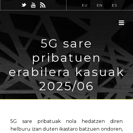
EU
EN
ES
5G sare
pribatuen
erabilera kasuak
2025/06
5G sare pribatuak nola hedatzen diren
helburu izan duten ikastaro batzuen ondoren,