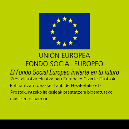
Prestakuntza-ekintza hau Europako Gizarte Funtsak
kofinantzatu dezake, Lanbide Heziketako eta
Prestakuntzako irakasleak prestatzera bideratutako
ekintzen esparruan.