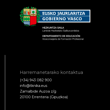
Harremanetarako kontaktua
(+34) 943 082 900
info@tknika.eus
Zamalbide Auzoa z/g
20100 Errenteria (Gipuzkoa)