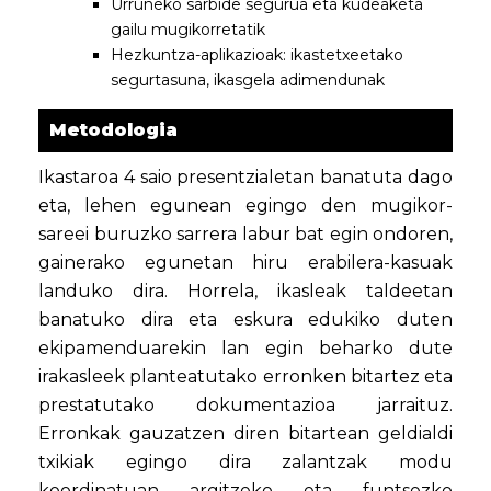
Urruneko sarbide segurua eta kudeaketa
gailu mugikorretatik
Hezkuntza-aplikazioak: ikastetxeetako
segurtasuna, ikasgela adimendunak
Metodologia
Ikastaroa 4 saio presentzialetan banatuta dago
eta, lehen egunean egingo den mugikor-
sareei buruzko sarrera labur bat egin ondoren,
gainerako egunetan hiru erabilera-kasuak
landuko dira. Horrela, ikasleak taldeetan
banatuko dira eta eskura edukiko duten
ekipamenduarekin lan egin beharko dute
irakasleek planteatutako erronken bitartez eta
prestatutako dokumentazioa jarraituz.
Erronkak gauzatzen diren bitartean geldialdi
txikiak egingo dira zalantzak modu
koordinatuan argitzeko eta funtsezko