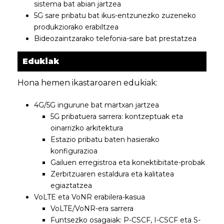
sistema bat abian jartzea
5G sare pribatu bat ikus-entzunezko zuzeneko
produkziorako erabiltzea
Bideozaintzarako telefonia-sare bat prestatzea
Edukiak
Hona hemen ikastaroaren edukiak:
4G/5G ingurune bat martxan jartzea
5G pribatuera sarrera: kontzeptuak eta
oinarrizko arkitektura
Estazio pribatu baten hasierako
konfigurazioa
Gailuen erregistroa eta konektibitate-probak
Zerbitzuaren estaldura eta kalitatea
egiaztatzea
VoLTE eta VoNR erabilera-kasua
VoLTE/VoNR-era sarrera
Funtsezko osagaiak: P-CSCF, I-CSCF eta S-