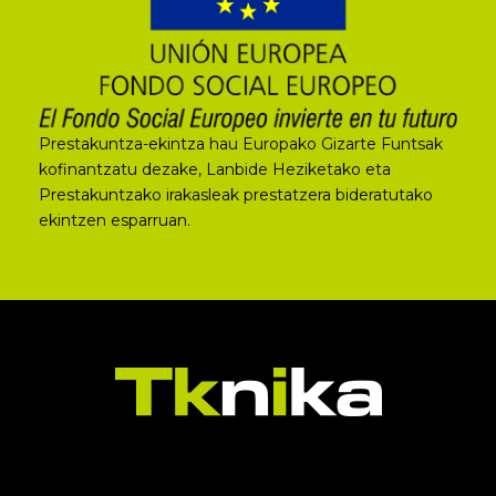
Prestakuntza-ekintza hau Europako Gizarte Funtsak
kofinantzatu dezake, Lanbide Heziketako eta
Prestakuntzako irakasleak prestatzera bideratutako
ekintzen esparruan.