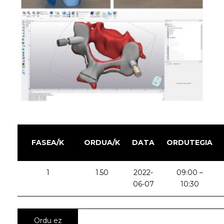
FASEA/K
ORDUA/K
DATA
ORDUTEGIA
1
1.50
2022-
09:00 –
06-07
10:30
Ordu ez