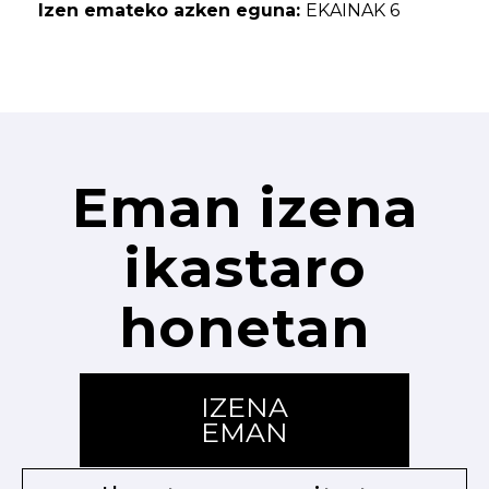
Izen emateko azken eguna:
EKAINAK 6
Eman izena
ikastaro
honetan
IZENA
EMAN