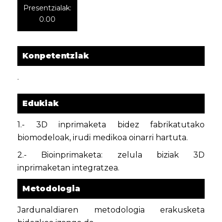
Presentzialak:
0.00
Konpetentziak
.
Edukiak
1.- 3D inprimaketa bidez fabrikatutako
biomodeloak, irudi medikoa oinarri hartuta.
2.- Bioinprimaketa: zelula biziak 3D
inprimaketan integratzea.
Metodologia
Jardunaldiaren metodologia erakusketa