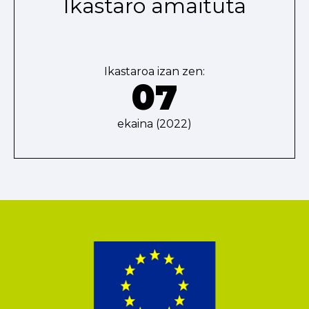
Ikastaro amaituta
Ikastaroa izan zen:
07
ekaina (2022)