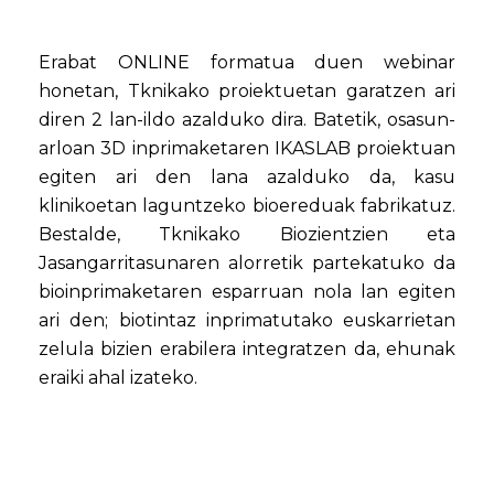
Erabat ONLINE formatua duen webinar
honetan, Tknikako proiektuetan garatzen ari
diren 2 lan-ildo azalduko dira. Batetik, osasun-
arloan 3D inprimaketaren IKASLAB proiektuan
egiten ari den lana azalduko da, kasu
klinikoetan laguntzeko bioereduak fabrikatuz.
Bestalde, Tknikako Biozientzien eta
Jasangarritasunaren alorretik partekatuko da
bioinprimaketaren esparruan nola lan egiten
ari den; biotintaz inprimatutako euskarrietan
zelula bizien erabilera integratzen da, ehunak
eraiki ahal izateko.