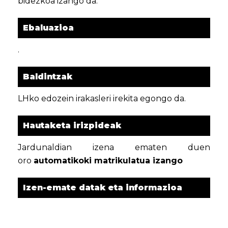
bidezkoa izango da.
Ebaluazioa
.
Baldintzak
LHko edozein irakasleri irekita egongo da.
Hautaketa irizpideak
Jardunaldian izena ematen duen
oro
automatikoki matrikulatua izango
Izen-emate datak eta informazioa