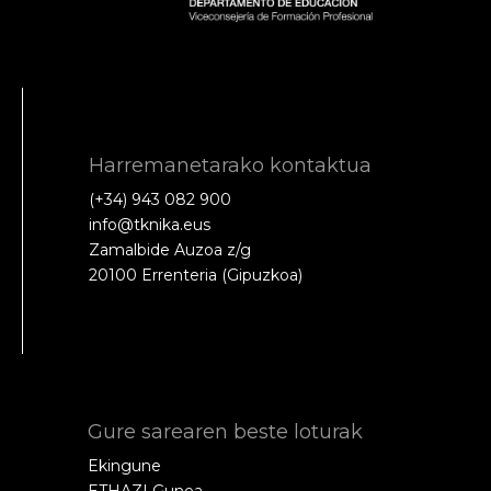
Harremanetarako kontaktua
(+34) 943 082 900
info@tknika.eus
Zamalbide Auzoa z/g
20100 Errenteria (Gipuzkoa)
Gure sarearen beste loturak
Ekingune