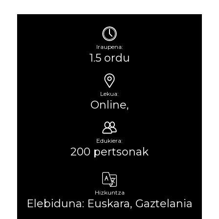
Iraupena:
1.5 ordu
Lekua:
Online,
Edukiera:
200 pertsonak
Hizkuntza
Elebiduna: Euskara, Gaztelania