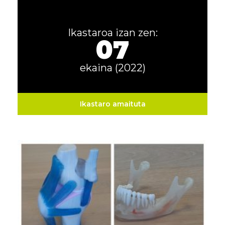
Ikastaroa izan zen:
07
ekaina (2022)
Ikastaro amaituta