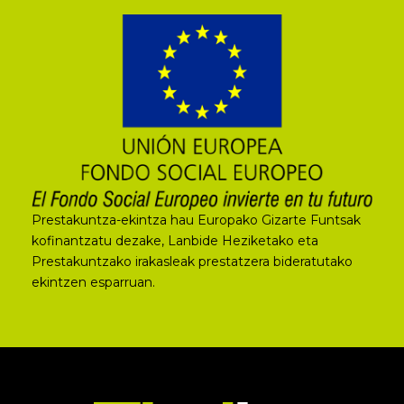
Prestakuntza-ekintza hau Europako Gizarte Funtsak
kofinantzatu dezake, Lanbide Heziketako eta
Prestakuntzako irakasleak prestatzera bideratutako
ekintzen esparruan.