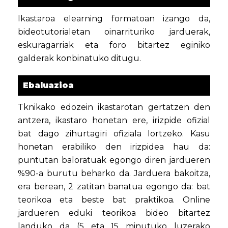
Ikastaroa elearning formatoan izango da,
bideotutorialetan oinarrituriko jarduerak,
eskuragarriak eta foro bitartez eginiko
galderak konbinatuko ditugu.
Ebaluazioa
Tknikako edozein ikastarotan gertatzen den
antzera, ikastaro honetan ere, irizpide ofizial
bat dago zihurtagiri ofiziala lortzeko. Kasu
honetan erabiliko den irizpidea hau da:
puntutan baloratuak egongo diren jardueren
%90-a burutu beharko da. Jarduera bakoitza,
era berean, 2 zatitan banatua egongo da: bat
teorikoa eta beste bat praktikoa. Online
jardueren eduki teorikoa bideo bitartez
landuko da (5 eta 15 minutuko luzerako