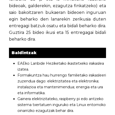
bideoak, galderekin, ezagutza finkatzeko) eta
saio bakoitzaren bukaeran bideoen inguruan
egin beharko den lanarekin zerikusia duten
entregagi batzuk osatu eta bidali beharko dira.
Guztira 25 bideo ikusi eta 15 entregagai bidali
beharko dira.
Baldintzak
EAEko Lanbide Heziketako ikastetxeko irakaslea
izatea.
Formakuntza hau hurrengo familietako irakasleeri
zuzendua dago: elektrizitatea eta elektronika;
instalazioa eta mantenimendua; energia eta ura
eta informatika.
Gainera elektrizitateko, raspberry pi edo antzeko
sistema txertatuen inguruko eta Linux entornoko
oinarrizko ezagutzak behar dira.