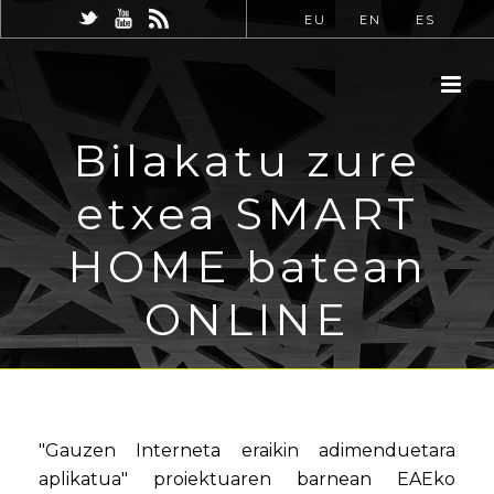
EU
EN
ES
Bilakatu zure
etxea SMART
HOME batean
ONLINE
"Gauzen Interneta eraikin adimenduetara
aplikatua" proiektuaren barnean EAEko