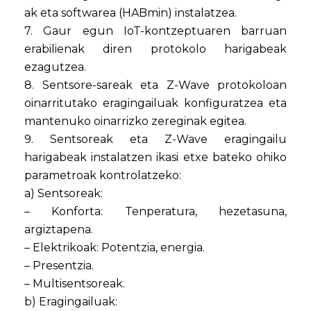
ak eta softwarea (HABmin) instalatzea.
7. Gaur egun IoT-kontzeptuaren barruan
erabilienak diren protokolo harigabeak
ezagutzea.
8. Sentsore-sareak eta Z-Wave protokoloan
oinarritutako eragingailuak konfiguratzea eta
mantenuko oinarrizko zereginak egitea.
9. Sentsoreak eta Z-Wave eragingailu
harigabeak instalatzen ikasi etxe bateko ohiko
parametroak kontrolatzeko:
a) Sentsoreak:
– Konforta: Tenperatura, hezetasuna,
argiztapena.
– Elektrikoak: Potentzia, energia.
– Presentzia.
– Multisentsoreak.
b) Eragingailuak: