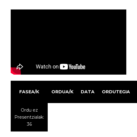
FASEA/K
ORDUA/K
DATA
ORDUTEGIA
Ordu ez
Presentzialak:
36