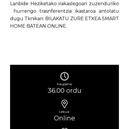
Lanbide Heziketako irakaslegoari zuzenduriko
hurrengo trasnferentzia ikastaroa antolatu
dugu Tknikan: BILAKATU ZURE ETXEA SMART
HOME BATEAN ONLINE.
Iraupena:
36.00 ordu
Lekua:
Online