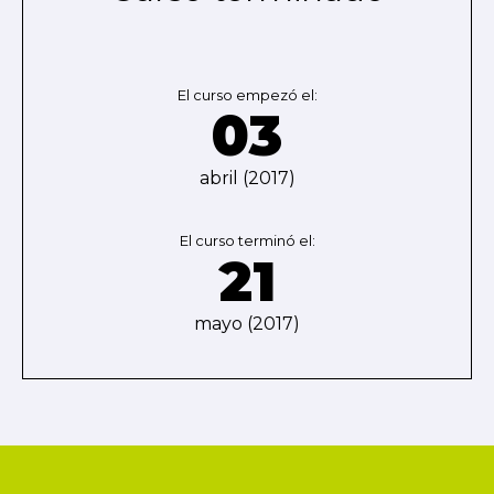
El curso empezó el:
03
abril (2017)
El curso terminó el:
21
mayo (2017)