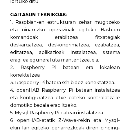
lortuko ditu:
GAITASUN TEKNIKOAK:
1. Raspbian-en estrukturan zehar mugitzeko
eta oinarrizko operazioak egiteko Bash-en
komandoak erabiltzea: fitxategiak
deskargatzea, deskonprimatzea, ezabatzea,
editatzea, aplikazioak instalatzea, sistema
eragilea eguneratuta mantentzea, e.a.
2. Raspberry Pi batean era lokalean
konektatzea.
3. Raspberry Pi batera ssh bidez konektatzea.
4. openHAB Raspberry Pi batean instalatzea
eta konfiguratzea etxe bateko kontrolatzaile
domotiko bezala erabiltzeko.
5. Mysql Raspberry Pi batean instalatzea.
6. openHAB-etatik Z-Wave-rekin eta Mysql-
ekin lan egiteko beharrezkoak diren binding-