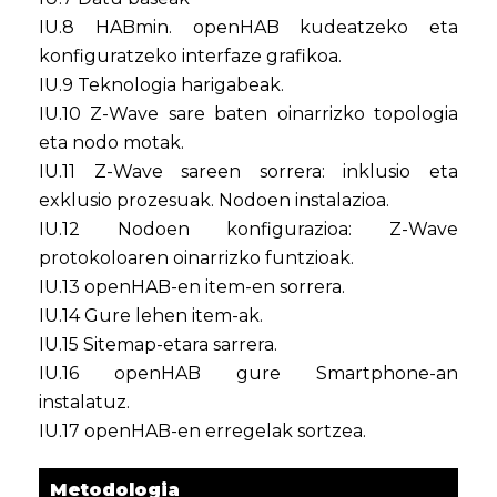
IU.8 HABmin. openHAB kudeatzeko eta
konfiguratzeko interfaze grafikoa.
IU.9 Teknologia harigabeak.
IU.10 Z-Wave sare baten oinarrizko topologia
eta nodo motak.
IU.11 Z-Wave sareen sorrera: inklusio eta
exklusio prozesuak. Nodoen instalazioa.
IU.12 Nodoen konfigurazioa: Z-Wave
protokoloaren oinarrizko funtzioak.
IU.13 openHAB-en item-en sorrera.
IU.14 Gure lehen item-ak.
IU.15 Sitemap-etara sarrera.
IU.16 openHAB gure Smartphone-an
instalatuz.
IU.17 openHAB-en erregelak sortzea.
Metodologia