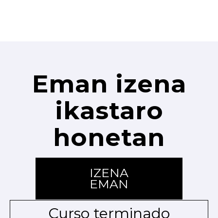
Eman izena
ikastaro
honetan
IZENA
EMAN
Curso terminado