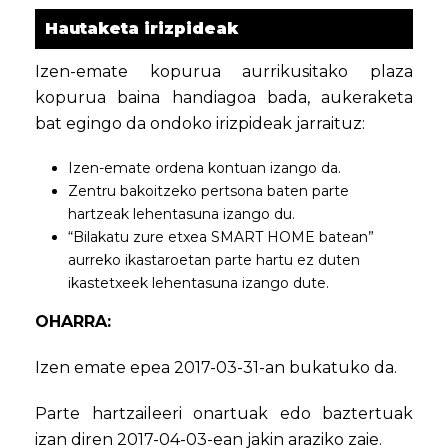
Hautaketa irizpideak
Izen-emate kopurua aurrikusitako plaza
kopurua baina handiagoa bada, aukeraketa
bat egingo da ondoko irizpideak jarraituz:
Izen-emate ordena kontuan izango da.
Zentru bakoitzeko pertsona baten parte
hartzeak lehentasuna izango du.
“Bilakatu zure etxea SMART HOME batean”
aurreko ikastaroetan parte hartu ez duten
ikastetxeek lehentasuna izango dute.
OHARRA:
Izen emate epea 2017-03-31-an bukatuko da.
Parte hartzaileeri onartuak edo baztertuak
izan diren 2017-04-03-ean jakin araziko zaie.