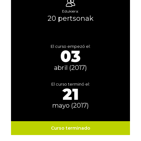
Edukiera:
20 pertsonak
El curso empezó el:
03
abril (2017)
El curso terminó el:
21
mayo (2017)
Curso terminado