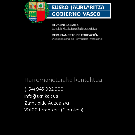
Harremanetarako kontaktua
(+34) 943 082 900
info@tknika.eus
Zamalbide Auzoa z/g
20100 Errenteria (Gipuzkoa)