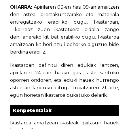
OHARRA:
Apirilaren 03-an hasi 09-an amaitzen
den astea, prestakuntzarako eta materiala
entregatzeko erabiliko dugu. Ikastaroan,
korreoz zuen ikastetxera bidalia izango
den lanerako kit bat erabiliko dugu. Ikastaroa
amaitzean kit hori itzuli beharko diguzue bide
berdina erabiliz.
Ikastaroan definitu diren edukiak lantzen,
apirilaren 24-ean hasiko gara, aste santuko
oporren ondoren, eta eduki hauek hurrengo
asteetan landuko ditugu maiatzaren 21 arte,
egun honetan ikastaroa bukatuko delarik.
Konpetentziak
Ikastaroa amaitzean ikasleak gaitasun hauek