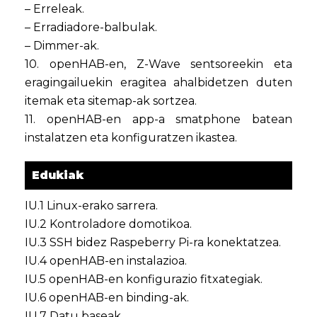
– Erreleak.
– Erradiadore-balbulak.
– Dimmer-ak.
10. openHAB-en, Z-Wave sentsoreekin eta
eragingailuekin eragitea ahalbidetzen duten
itemak eta sitemap-ak sortzea.
11. openHAB-en app-a smatphone batean
instalatzen eta konfiguratzen ikastea.
Edukiak
IU.1 Linux-erako sarrera.
IU.2 Kontroladore domotikoa.
IU.3 SSH bidez Raspeberry Pi-ra konektatzea.
IU.4 openHAB-en instalazioa.
IU.5 openHAB-en konfigurazio fitxategiak.
IU.6 openHAB-en binding-ak.
IU.7 Datu baseak