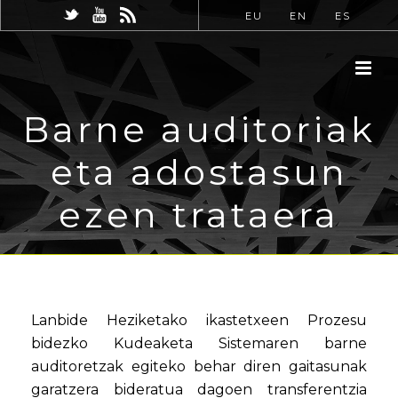
EU
EN
ES
Barne auditoriak
eta adostasun
ezen trataera
Lanbide Heziketako ikastetxeen Prozesu
bidezko Kudeaketa Sistemaren barne
auditoretzak egiteko behar diren gaitasunak
garatzera bideratua dagoen transferentzia