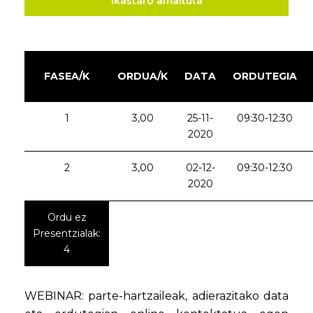
Ikastaro amaituta
FASEA/K
ORDUA/K
DATA
ORDUTEGIA
1
3,00
25-11-
09:30-12:30
2020
2
3,00
02-12-
09:30-12:30
2020
Ordu ez
Presentzialak:
4
WEBINAR: parte-hartzaileak, adierazitako data