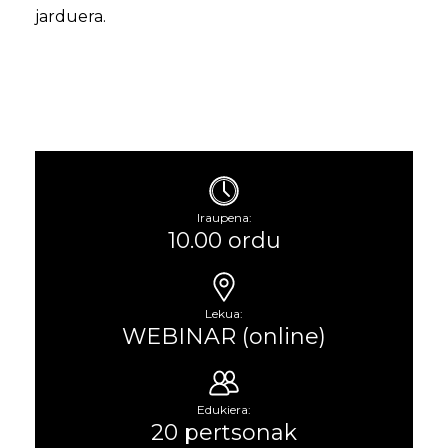
jarduera.
Iraupena:
10.00 ordu
Lekua:
WEBINAR (online)
Edukiera:
20 pertsonak