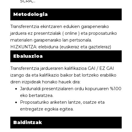
SCRA,…
Metodologia
Transferentzia ekintzaren edukien garapenerako
jarduera ez presentzialak ( online ) eta proposaturiko
materialen garapenarako lan pertsonala.
HIZKUNTZA: elebiduna (euskeraz eta gazteleraz)
Ebaluazioa
Transferentzia jardueraren kalifikazioa GAI / EZ GAI
izango da eta kalifikazio baikor bat lortzeko erabiliko
diren irizpideak honako hauek dira:
Jardunaldi presentzialaren ordu kopuruaren %100
eko bertaratzea.
Proposaturiko ariketen lantze, osatze eta
entregatze egokia egitea.
Baldintzak