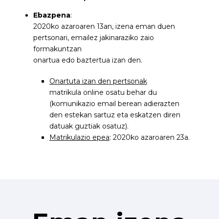
Ebazpena
:
2020ko azaroaren 13an, izena eman duen
pertsonari, emailez jakinaraziko zaio
formakuntzan
onartua edo baztertua izan den.
Onartuta izan den pertsonak
matrikula online osatu behar du
(komunikazio email berean adierazten
den estekan sartuz eta eskatzen diren
datuak guztiak osatuz).
Matrikulazio epea
: 2020ko azaroaren 23a.