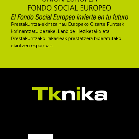
Prestakuntza-ekintza hau Europako Gizarte Funtsak
kofinantzatu dezake, Lanbide Heziketako eta
Prestakuntzako irakasleak prestatzera bideratutako
ekintzen esparruan.