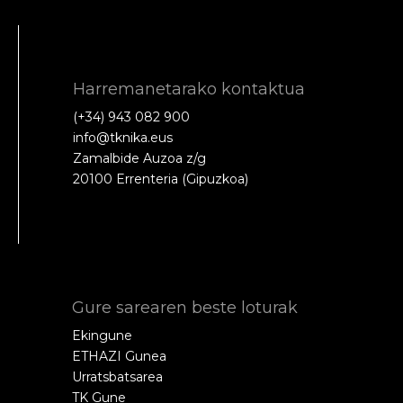
Harremanetarako kontaktua
(+34) 943 082 900
info@tknika.eus
Zamalbide Auzoa z/g
20100 Errenteria (Gipuzkoa)
Gure sarearen beste loturak
Ekingune
ETHAZI Gunea
Urratsbatsarea
TK Gune