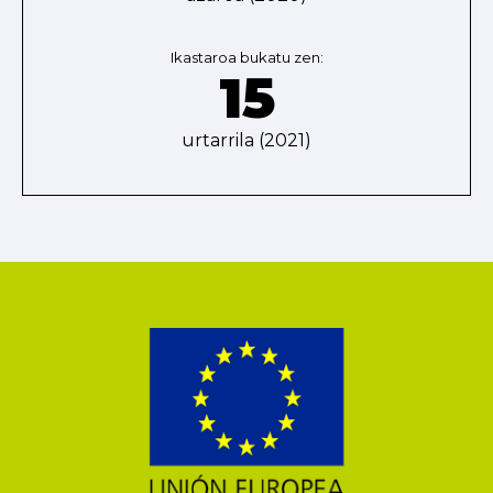
Ikastaroa bukatu zen:
15
urtarrila (2021)