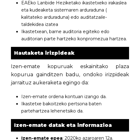
EAEko Lanbide Heziketako ikastetxeko irakaslea
eta kudeaketa sistemaren arduraduna (
kalitateko arduraduna) edo auditatzaile-
taldekidea izatea
Ikastetxean, barne auditoria egiteko edo
auditorian parte hartzeko konpromezua hartzea.
Hautaketa irizpideak
Izen-emate kopuruak eskainitako plaza
kopurua gainditzen badu, ondoko irizpideak
jarraituz aukeraketa egingo da:
Izen-emate ordena kontuan izango da.
Ikastetxe bakoitzeko pertsona baten
partehartzea lehenetsiko da.
Izen-emate datak eta informazioa
Izen-emate epea
: 2020ko azaroaren 12a.