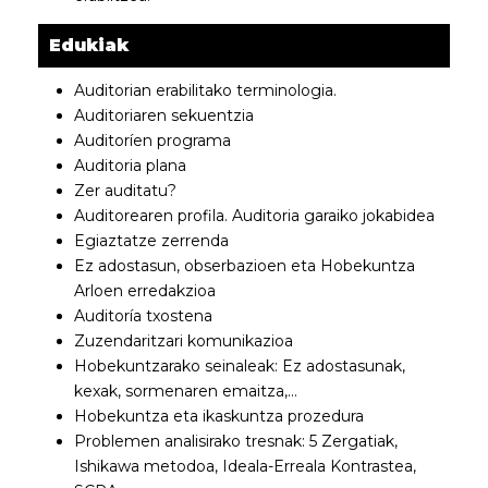
Edukiak
Auditorian erabilitako terminologia.
Auditoriaren sekuentzia
Auditoríen programa
Auditoria plana
Zer auditatu?
Auditorearen profila. Auditoria garaiko jokabidea
Egiaztatze zerrenda
Ez adostasun, obserbazioen eta Hobekuntza
Arloen erredakzioa
Auditoría txostena
Zuzendaritzari komunikazioa
Hobekuntzarako seinaleak: Ez adostasunak,
kexak, sormenaren emaitza,…
Hobekuntza eta ikaskuntza prozedura
Problemen analisirako tresnak: 5 Zergatiak,
Ishikawa metodoa, Ideala-Erreala Kontrastea,