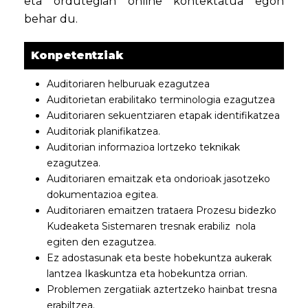
eta ordutegian online kontektatua egon
behar du.
Konpetentziak
Auditoriaren helburuak ezagutzea
Auditorietan erabilitako terminologia ezagutzea
Auditoriaren sekuentziaren etapak identifikatzea
Auditoriak planifikatzea.
Auditorian informazioa lortzeko teknikak
ezagutzea.
Auditoriaren emaitzak eta ondorioak jasotzeko
dokumentazioa egitea.
Auditoriaren emaitzen trataera Prozesu bidezko
Kudeaketa Sistemaren tresnak erabiliz nola
egiten den ezagutzea.
Ez adostasunak eta beste hobekuntza aukerak
lantzea Ikaskuntza eta hobekuntza orrian.
Problemen zergatiiak aztertzeko hainbat tresna
erabiltzea.