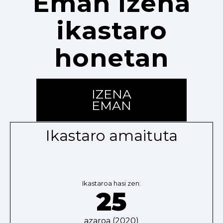
Eman izena
ikastaro
honetan
IZENA
EMAN
Ikastaro amaituta
Ikastaroa hasi zen:
25
azaroa (2020)