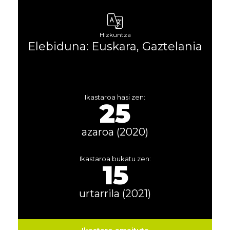
Hizkuntza
Elebiduna: Euskara, Gaztelania
Ikastaroa hasi zen:
25
azaroa (2020)
Ikastaroa bukatu zen:
15
urtarrila (2021)