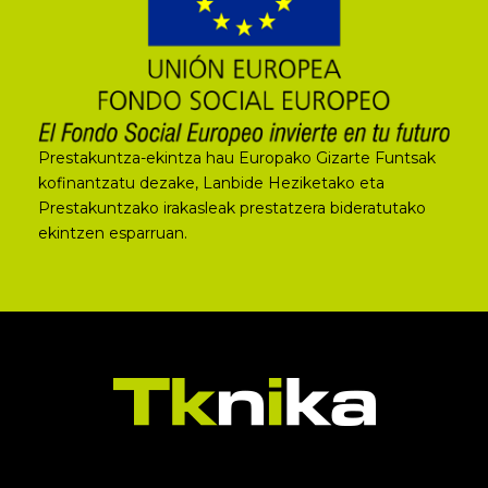
Prestakuntza-ekintza hau Europako Gizarte Funtsak
kofinantzatu dezake, Lanbide Heziketako eta
Prestakuntzako irakasleak prestatzera bideratutako
ekintzen esparruan.