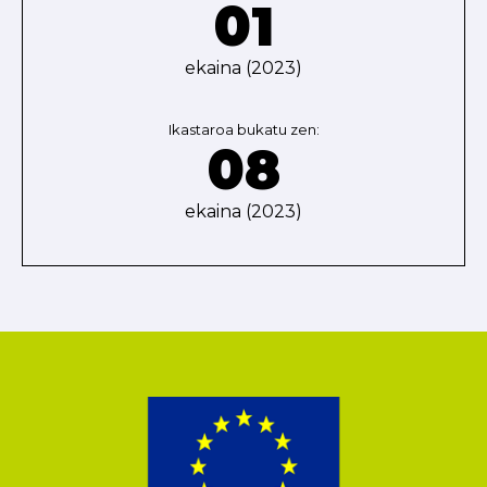
01
ekaina (2023)
Ikastaroa bukatu zen:
08
ekaina (2023)