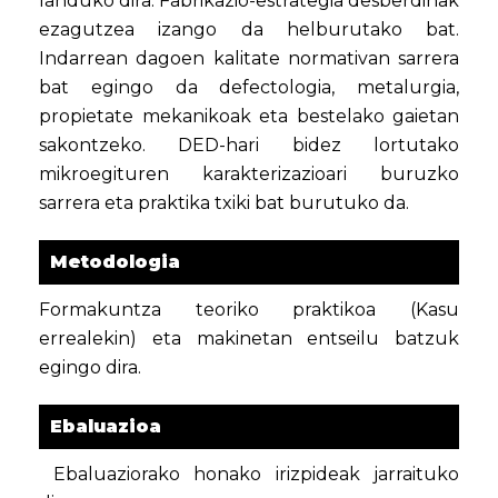
landuko dira. Fabrikazio-estrategia desberdinak
ezagutzea izango da helburutako bat.
Indarrean dagoen kalitate normativan sarrera
bat egingo da defectologia, metalurgia,
propietate mekanikoak eta bestelako gaietan
sakontzeko. DED-hari bidez lortutako
mikroegituren karakterizazioari buruzko
sarrera eta praktika txiki bat burutuko da.
Metodologia
Formakuntza teoriko praktikoa (Kasu
errealekin) eta makinetan entseilu batzuk
egingo dira.
Ebaluazioa
Ebaluaziorako honako irizpideak jarraituko