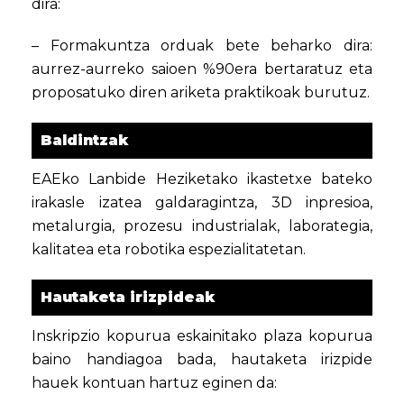
dira:
– Formakuntza orduak bete beharko dira:
aurrez-aurreko saioen %90era bertaratuz eta
proposatuko diren ariketa praktikoak burutuz.
Baldintzak
EAEko Lanbide Heziketako ikastetxe bateko
irakasle izatea galdaragintza, 3D inpresioa,
metalurgia, prozesu industrialak, laborategia,
kalitatea eta robotika espezialitatetan.
Hautaketa irizpideak
Inskripzio kopurua eskainitako plaza kopurua
baino handiagoa bada, hautaketa irizpide
hauek kontuan hartuz eginen da: