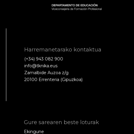
Harremanetarako kontaktua
(+34) 943 082 900
info@tknika.eus
Zamalbide Auzoa z/g
20100 Errenteria (Gipuzkoa)
Gure sarearen beste loturak
Ekingune