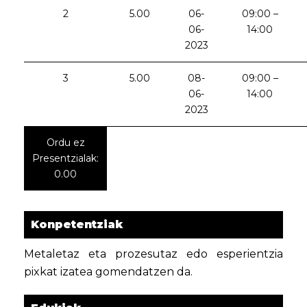
2
5.00
06-
09:00 –
06-
14:00
2023
3
5.00
08-
09:00 –
06-
14:00
2023
Ordu ez
Presentzialak:
0.00
Konpetentziak
Metaletaz eta prozesutaz edo esperientzia
pixkat izatea gomendatzen da.