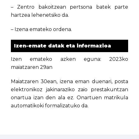
– Zentro bakoitzean pertsona batek parte
hartzea lehenetsiko da.
– Izena emateko ordena.
Izen-emate datak eta informazioa
Izen emateko azken eguna: 2023ko
maiatzaren 29an
Maiatzaren 30ean, izena eman duenari, posta
elektronikoz jakinaraziko zaio prestakuntzan
onartua izan den ala ez. Onartuen matrikula
automatikoki formalizatuko da.