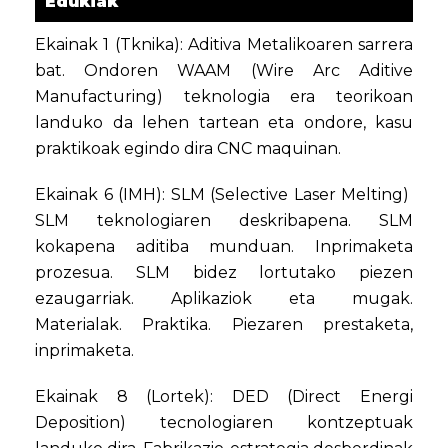
Edukiak
Ekainak 1 (Tknika): Aditiva Metalikoaren sarrera
bat. Ondoren WAAM (Wire Arc Aditive
Manufacturing) teknologia era teorikoan
landuko da lehen tartean eta ondore, kasu
praktikoak egindo dira CNC maquinan.
Ekainak 6 (IMH): SLM (Selective Laser Melting)
SLM teknologiaren deskribapena. SLM
kokapena aditiba munduan. Inprimaketa
prozesua. SLM bidez lortutako piezen
ezaugarriak. Aplikaziok eta mugak.
Materialak. Praktika. Piezaren prestaketa,
inprimaketa.
Ekainak 8 (Lortek): DED (Direct Energi
Deposition) tecnologiaren kontzeptuak