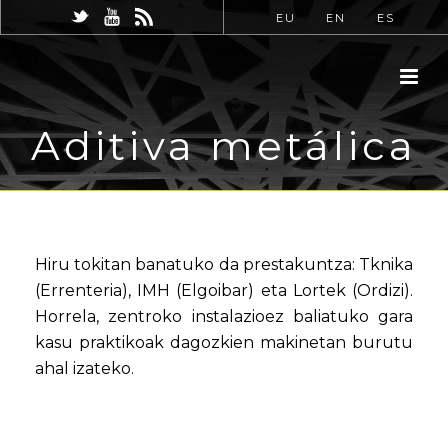
EU
EN
ES
Aditiva metálica
Hiru tokitan banatuko da prestakuntza: Tknika
(Errenteria), IMH (Elgoibar) eta Lortek (Ordizi).
Horrela, zentroko instalazioez baliatuko gara
kasu praktikoak dagozkien makinetan burutu
ahal izateko.