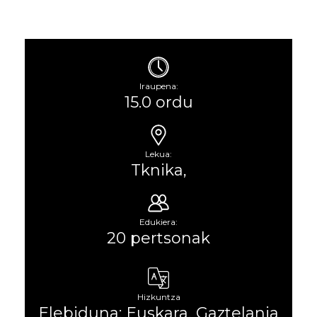
Iraupena:
15.0 ordu
Lekua:
Tknika,
Edukiera:
20 pertsonak
Hizkuntza
Elebiduna: Euskara, Gaztelania