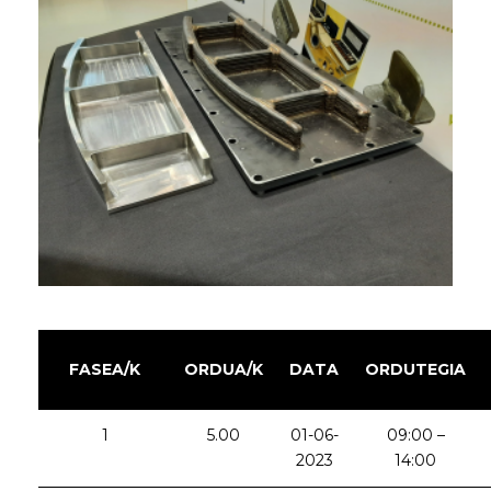
FASEA/K
ORDUA/K
DATA
ORDUTEGIA
1
5.00
01-06-
09:00 –
2023
14:00