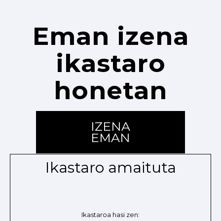
Eman izena
ikastaro
honetan
IZENA
EMAN
Ikastaro amaituta
Ikastaroa hasi zen: