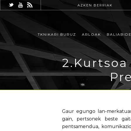
AZKEN BERRIAK
TKNIKARI BURUZ
ARLOAK
BALIABID
2.Kurtsoa
Pr
Gaur egungo lan-merkatuan 
gain, pertsonek beste gai
pentsamendua, komunikazior