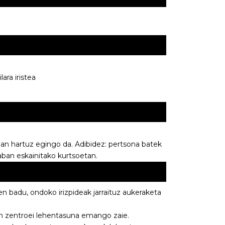
ara iristea
an hartuz egingo da. Adibidez: pertsona batek
raban eskainitako kurtsoetan.
n badu, ondoko irizpideak jarraituz aukeraketa
n zentroei lehentasuna emango zaie.