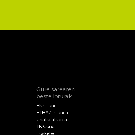
Gure sarearen
beste loturak
Ekingune
ETHAZI Gunea
Urratsbatsarea
TK Gune
Euskelec