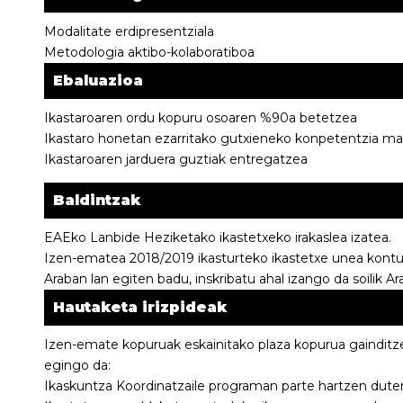
Modalitate erdipresentziala
Metodologia aktibo-kolaboratiboa
Ebaluazioa
Ikastaroaren ordu kopuru osoaren %90a betetzea
Ikastaro honetan ezarritako gutxieneko konpetentzia mail
Ikastaroaren jarduera guztiak entregatzea
Baldintzak
EAEko Lanbide Heziketako ikastetxeko irakaslea izatea.
Izen-ematea 2018/2019 ikasturteko ikastetxe unea kontu
Araban lan egiten badu, inskribatu ahal izango da soilik A
Hautaketa irizpideak
Izen-emate kopuruak eskainitako plaza kopurua gainditze
egingo da:
Ikaskuntza Koordinatzaile programan parte hartzen dute