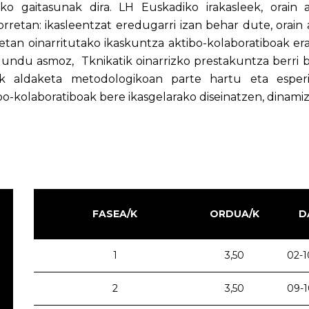
eko gaitasunak dira. LH Euskadiko irakasleek, orain 
orretan: ikasleentzat eredugarri izan behar dute, orain
tan oinarritutako ikaskuntza aktibo-kolaboratiboak erabi
undu asmoz, Tknikatik oinarrizko prestakuntza berri b
eak aldaketa metodologikoan parte hartu eta espe
bo-kolaboratiboak bere ikasgelarako diseinatzen, dinami
FASEA/K
ORDUA/K
D
1
3,50
02-1
2
3,50
09-1