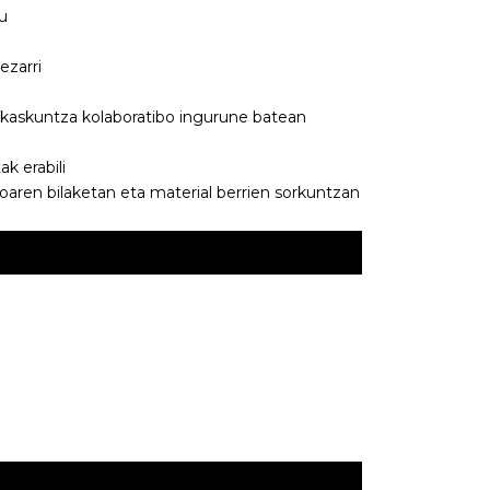
u
ezarri
ikaskuntza kolaboratibo ingurune batean
 erabili
oaren bilaketan eta material berrien sorkuntzan