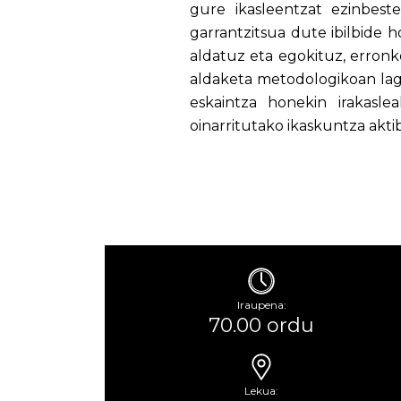
gure ikasleentzat ezinbest
garrantzitsua dute ibilbide h
aldatuz eta egokituz, erronke
aldaketa metodologikoan lag
eskaintza honekin irakasl
oinarritutako ikaskuntza akti
Iraupena:
70.00 ordu
Lekua: