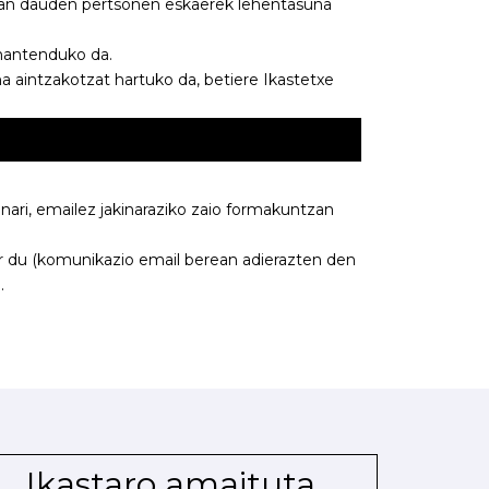
ean dauden pertsonen eskaerek lehentasuna
mantenduko da.
 aintzakotzat hartuko da, betiere Ikastetxe
ari, emailez jakinaraziko zaio formakuntzan
r du (komunikazio email berean adierazten den
.
Ikastaro amaituta