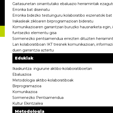
Gaitasunetan oinarritutako ebaluazio herramintak ezagut
Erronka bat diseinatu
Erronka bidezko testuinguru kolaboratibo eszenatoki bat 
Irakasleak zikloaren birprogramazioan bideratu
Komunikazioaren garrantziari buruzko hausnarketa egin, 
funtsezko elementu gisa
Sormenezko pentsamendua errezten dituzten herramintak
Lan kolaboratiboan IKT tresnek komunikazioan, informazi
duen garrantzia aztertu
Edukiak
Ikaskuntza ingurune aktibo-kolaboratiboetan
Ebaluazioa
Metodologia aktibo-kolaboratiboak
Birprogramazioa
Komunikazioa
Sormenezko Pentsamendua
Kultur Ekintzailea
Metodologia