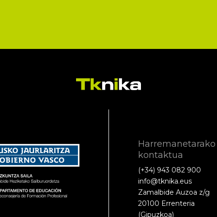
Harremanetarako
kontaktua
(+34) 943 082 900
info@tknika.eus
Zamalbide Auzoa z/g
20100 Errenteria
(Gipuzkoa)