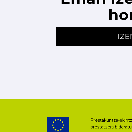
ho
IZ
Prestakuntza-ekintz
prestatzera biderat