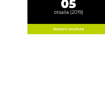
05
otsaila (2019)
Ikastaro amaituta