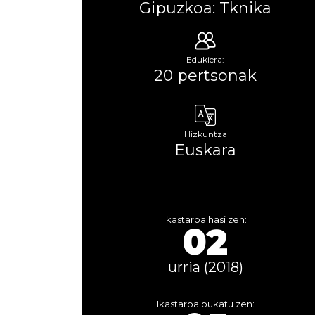
Gipuzkoa: Tknika
Edukiera:
20 pertsonak
Hizkuntza
Euskara
Ikastaroa hasi zen:
02
urria (2018)
Ikastaroa bukatu zen: