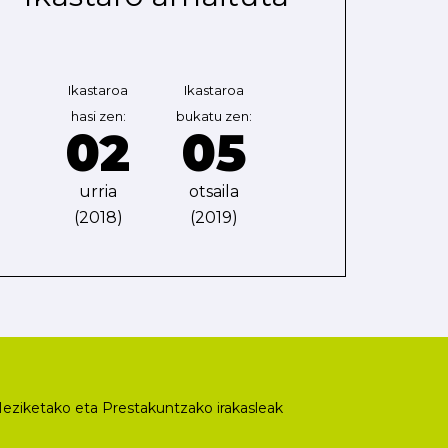
Ikastaroa
Ikastaroa
hasi zen:
bukatu zen:
02
05
urria
otsaila
(2018)
(2019)
eziketako eta Prestakuntzako irakasleak