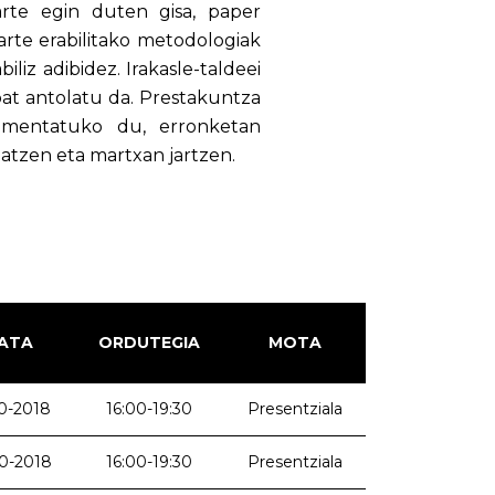
arte egin duten gisa, paper
 arte erabilitako metodologiak
liz adibidez. Irakasle-taldeei
at antolatu da. Prestakuntza
rimentatuko du, erronketan
zatzen eta martxan jartzen.
ATA
ORDUTEGIA
MOTA
0-2018
16:00-19:30
Presentziala
0-2018
16:00-19:30
Presentziala