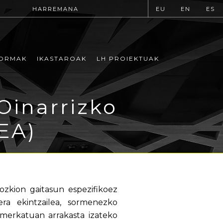
HARREMANA
EU
EN
ES
ORMAK
IKASTAROAK
LH PROIEKTUAK
Oinarrizko
EA)
zkion gaitasun espezifikoez
ra ekintzailea, sormenezko
merkatuan arrakasta izateko