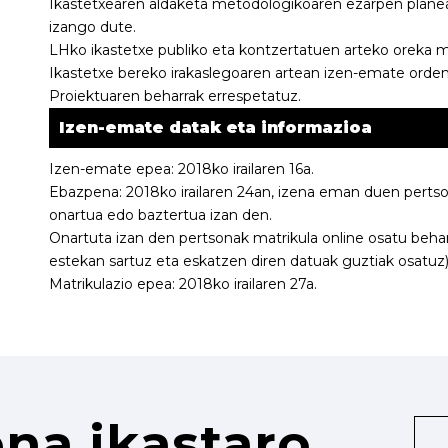
Ikastetxearen aldaketa metodologikoaren ezarpen plan
izango dute.
LHko ikastetxe publiko eta kontzertatuen arteko oreka 
Ikastetxe bereko irakaslegoaren artean izen-emate ordena
Proiektuaren beharrak errespetatuz.
Izen-emate datak eta informazioa
Izen-emate epea: 2018ko irailaren 16a.
Ebazpena: 2018ko irailaren 24an, izena eman duen pertson
onartua edo baztertua izan den.
Onartuta izan den pertsonak matrikula online osatu beha
estekan sartuz eta eskatzen diren datuak guztiak osatuz)
Matrikulazio epea: 2018ko irailaren 27a.
na ikastaro