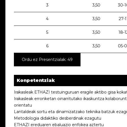
3
3,50
30-1
4
3,50
27-1
5
3,50
18-1
6
3,50
05-0
Ordu ez Presentzialak: 49
Konpetentziak
Irakasleak ETHAZI testuinguruan eragile aktibo gisa koka
Irakasleak erronketan oinarritutako ikaskuntza kolaborun
orientatu
Lantaldeak sortu eta dinamizatzako teknika batzuk ezag
Metodologia didaktiko desberdinak ezagutu
ETHAZI ereduaren ebaluazio enfokea aztertu