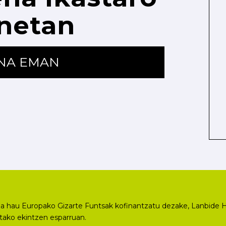
netan
ENA EMAN
a hau Europako Gizarte Funtsak kofinantzatu dezake, Lanbide H
utako ekintzen esparruan.