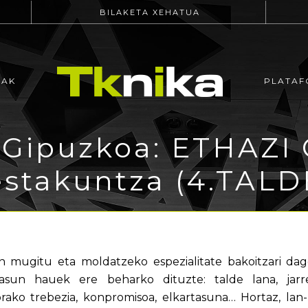
BILAKETA XEHATUA
EAK
PLATAF
 Gipuzkoa: ETHAZI 
estakuntza (4.TALD
mugitu eta moldatzeko espezialitate bakoitzari dago
tasun hauek ere beharko dituzte: talde lana, jarre
ako trebezia, konpromisoa, elkartasuna… Hortaz, lan-