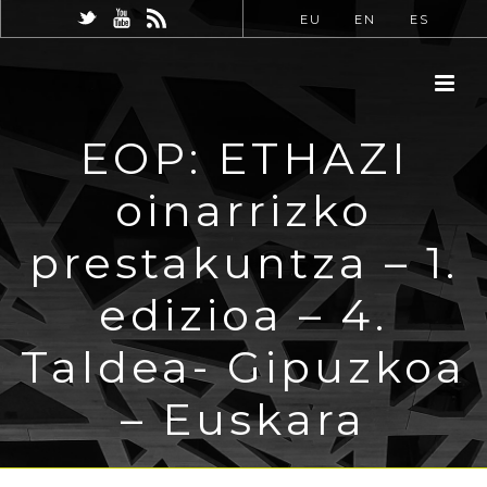
EU
EN
ES
EOP: ETHAZI
oinarrizko
prestakuntza – 1.
edizioa – 4.
Taldea- Gipuzkoa
– Euskara