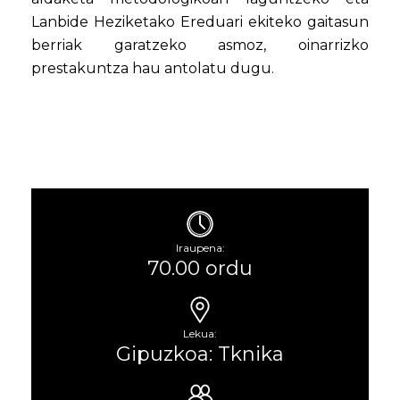
Lanbide Heziketako Ereduari ekiteko gaitasun
berriak garatzeko asmoz, oinarrizko
prestakuntza hau antolatu dugu.
Iraupena:
70.00 ordu
Lekua:
Gipuzkoa: Tknika