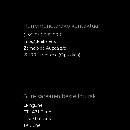
Harremanetarako kontaktua
(+34) 943 082 900
info@tknika.eus
Zamalbide Auzoa z/g
20100 Errenteria (Gipuzkoa)
Gure sarearen beste loturak
Ekingune
ETHAZI Gunea
Urratsbatsarea
TK Gune