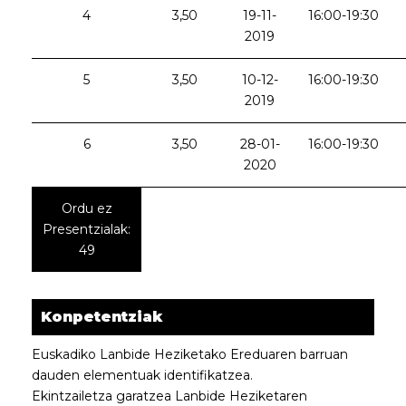
4
3,50
19-11-
16:00-19:30
2019
5
3,50
10-12-
16:00-19:30
2019
6
3,50
28-01-
16:00-19:30
2020
Ordu ez
Presentzialak:
49
Konpetentziak
Euskadiko Lanbide Heziketako Ereduaren barruan
dauden elementuak identifikatzea.
Ekintzailetza garatzea Lanbide Heziketaren