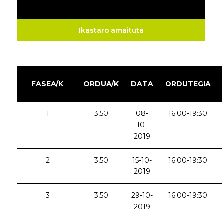
Ikastaro amaituta
FASEA/K
ORDUA/K
DATA
ORDUTEGIA
1
3,50
08-
16:00-19:30
10-
2019
2
3,50
15-10-
16:00-19:30
2019
3
3,50
29-10-
16:00-19:30
2019