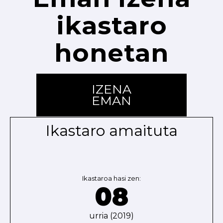
ikastaro
honetan
IZENA
EMAN
Ikastaro amaituta
Ikastaroa hasi zen:
08
urria (2019)