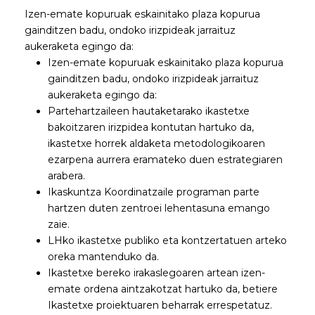
Izen-emate kopuruak eskainitako plaza kopurua
gainditzen badu, ondoko irizpideak jarraituz
aukeraketa egingo da:
Izen-emate kopuruak eskainitako plaza kopurua
gainditzen badu, ondoko irizpideak jarraituz
aukeraketa egingo da:
Partehartzaileen hautaketarako ikastetxe
bakoitzaren irizpidea kontutan hartuko da,
ikastetxe horrek aldaketa metodologikoaren
ezarpena aurrera eramateko duen estrategiaren
arabera.
Ikaskuntza Koordinatzaile programan parte
hartzen duten zentroei lehentasuna emango
zaie.
LHko ikastetxe publiko eta kontzertatuen arteko
oreka mantenduko da.
Ikastetxe bereko irakaslegoaren artean izen-
emate ordena aintzakotzat hartuko da, betiere
Ikastetxe proiektuaren beharrak errespetatuz.