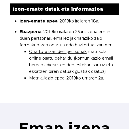
Izen-emate datak eta informazioa
Izen-emate epea
: 2019ko irailaren 18a.
Ebazpena
: 2019ko irailaren 26an, izena eman
duen pertsonari, emailez jakinaraziko zaio
formakuntzan onartua edo baztertua izan den.
Onartuta izan den pertsonak
matrikula
online osatu behar du (komunikazio email
berean adierazten den estekan sartuz eta
eskatzen diren datuak guztiak osatuz).
Matrikulazio epea
: 2019ko urriaren 2a.
Eman izena