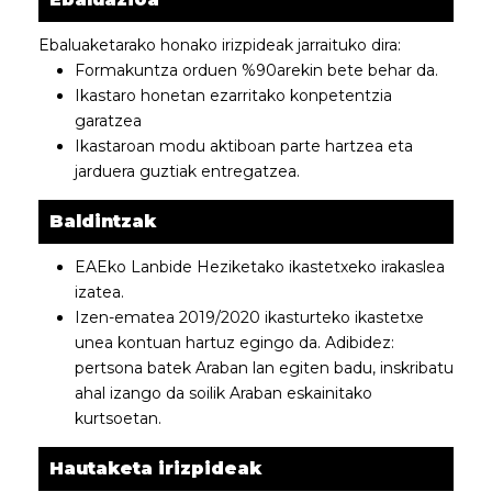
Ebaluaketarako honako irizpideak jarraituko dira:
Formakuntza orduen %90arekin bete behar da.
Ikastaro honetan ezarritako konpetentzia
garatzea
Ikastaroan modu aktiboan parte hartzea eta
jarduera guztiak entregatzea.
Baldintzak
EAEko Lanbide Heziketako ikastetxeko irakaslea
izatea.
Izen-ematea 2019/2020 ikasturteko ikastetxe
unea kontuan hartuz egingo da. Adibidez:
pertsona batek Araban lan egiten badu, inskribatu
ahal izango da soilik Araban eskainitako
kurtsoetan.
Hautaketa irizpideak