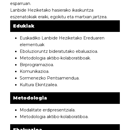
esparruan.
Lanbide Heziketako hasierako ikaskuntza
eszenatokiak eraiki, egokitu eta martxan jartzea.
Edukiak
Euskadiko Lanbide Heziketako Ereduaren
elementuak
Eboluzioruntz bideratutako ebaluazioa.
Metodologia aktibo-kolaboratiboak.
Birprogramazioa.
Komunikazioa.
Sormenezko Pentsamendua.
Kultura Ekintzailea.
Metodologia
Modalitate erdipresentziala.
Metodologia aktibo-kolaboratiboa.
Ebaluazioa