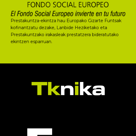
Prestakuntza-ekintza hau Europako Gizarte Funtsak
kofinantzatu dezake, Lanbide Heziketako eta
Prestakuntzako irakasleak prestatzera bideratutako
ekintzen esparruan.