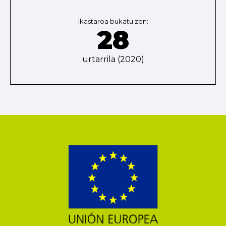
Ikastaroa bukatu zen:
28
urtarrila (2020)