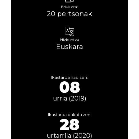
Edukiera:
20 pertsonak
Hizkuntza
Euskara
Ikastaroa hasi zen:
08
urria (2019)
Ikastaroa bukatu zen:
28
urtarrila (2020)