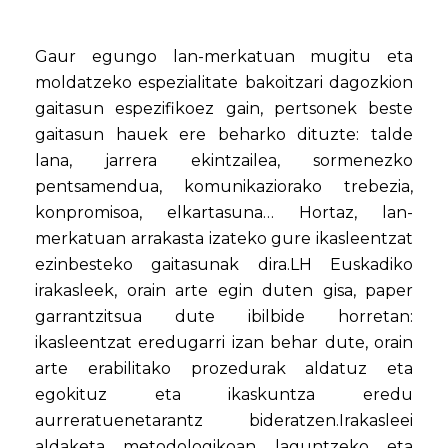
Gaur egungo lan-merkatuan mugitu eta
moldatzeko espezialitate bakoitzari dagozkion
gaitasun espezifikoez gain, pertsonek beste
gaitasun hauek ere beharko dituzte: talde
lana, jarrera ekintzailea, sormenezko
pentsamendua, komunikaziorako trebezia,
konpromisoa, elkartasuna… Hortaz, lan-
merkatuan arrakasta izateko gure ikasleentzat
ezinbesteko gaitasunak dira.LH Euskadiko
irakasleek, orain arte egin duten gisa, paper
garrantzitsua dute ibilbide horretan:
ikasleentzat eredugarri izan behar dute, orain
arte erabilitako prozedurak aldatuz eta
egokituz eta ikaskuntza eredu
aurreratuenetarantz bideratzen.Irakasleei
aldaketa metodologikoan laguntzeko eta