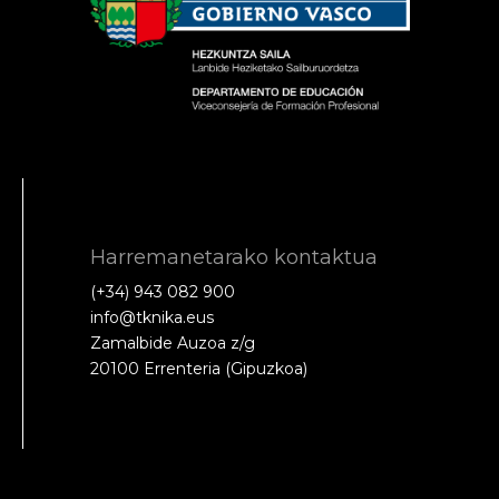
Harremanetarako kontaktua
(+34) 943 082 900
info@tknika.eus
Zamalbide Auzoa z/g
20100 Errenteria (Gipuzkoa)