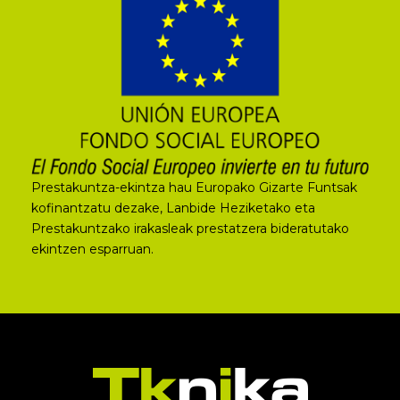
Prestakuntza-ekintza hau Europako Gizarte Funtsak
kofinantzatu dezake, Lanbide Heziketako eta
Prestakuntzako irakasleak prestatzera bideratutako
ekintzen esparruan.