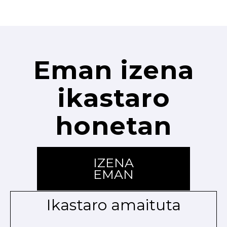
Eman izena
ikastaro
honetan
IZENA
EMAN
Ikastaro amaituta