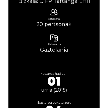
Bizkaia: CIFP Tartanga LHII
Edukiera:
20 pertsonak
Hizkuntza
Gaztelania
Ikastaroa hasi zen:
01
urria (2018)
Ikastaroa bukatu zen: