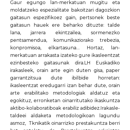
Gaur egungo lan-merkatuan mugitu eta
moldatzeko espezialitate bakoitzari dagozkion
gaitasun espezifikoez gain, pertsonek beste
gaitasun hauek ere beharko dituzte: talde
lana, jarrera ekintzailea, sormenezko
pentsamendua, komunikaziorako trebezia,
konpromisoa, elkartasuna… Hortaz, lan-
merkatuan arrakasta izateko gure ikasleentzat
ezinbesteko gaitasunak dira.LH Euskadiko
irakasleek, orain arte egin duten gisa, paper
garrantzitsua dute ibilbide horretan:
ikasleentzat eredugarri izan behar dute, orain
arte erabilitako metodologiak aldatuz eta
egokituz, erronketan oinarritutako ikaskuntza
aktibo-kolaboratiboak erabiliz adibidez.Irakasle-
taldeei aldaketa metodologikoan lagundu
asmoz, Tknikatik oinarrizko prestakuntza berri