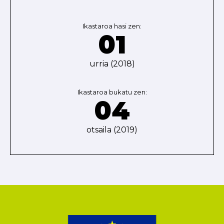
Ikastaroa hasi zen:
01
urria (2018)
Ikastaroa bukatu zen:
04
otsaila (2019)