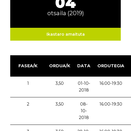
04
otsaila (2019)
Ikastaro amaituta
FASEA/K
ORDUA/K
DATA
ORDUTEGIA
1
3,50
01-10-
16:00-19:30
2018
2
3,50
08-
16:00-19:30
10-
2018