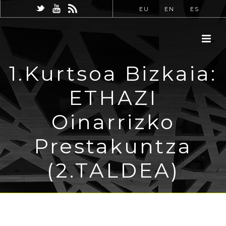
EU
EN
ES
1.Kurtsoa Bizkaia:
ETHAZI
Oinarrizko
Prestakuntza
(2.TALDEA)