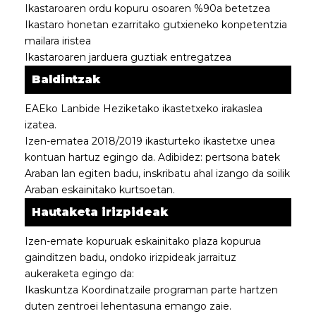
Ikastaroaren ordu kopuru osoaren %90a betetzea
Ikastaro honetan ezarritako gutxieneko konpetentzia
mailara iristea
Ikastaroaren jarduera guztiak entregatzea
Baldintzak
EAEko Lanbide Heziketako ikastetxeko irakaslea
izatea.
Izen-ematea 2018/2019 ikasturteko ikastetxe unea
kontuan hartuz egingo da. Adibidez: pertsona batek
Araban lan egiten badu, inskribatu ahal izango da soilik
Araban eskainitako kurtsoetan.
Hautaketa irizpideak
Izen-emate kopuruak eskainitako plaza kopurua
gainditzen badu, ondoko irizpideak jarraituz
aukeraketa egingo da:
Ikaskuntza Koordinatzaile programan parte hartzen
duten zentroei lehentasuna emango zaie.