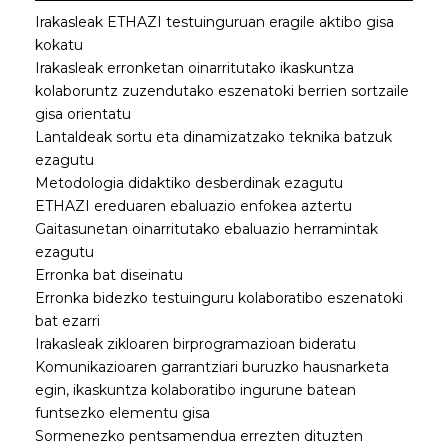
Irakasleak ETHAZI testuinguruan eragile aktibo gisa
kokatu
Irakasleak erronketan oinarritutako ikaskuntza
kolaboruntz zuzendutako eszenatoki berrien sortzaile
gisa orientatu
Lantaldeak sortu eta dinamizatzako teknika batzuk
ezagutu
Metodologia didaktiko desberdinak ezagutu
ETHAZI ereduaren ebaluazio enfokea aztertu
Gaitasunetan oinarritutako ebaluazio herramintak
ezagutu
Erronka bat diseinatu
Erronka bidezko testuinguru kolaboratibo eszenatoki
bat ezarri
Irakasleak zikloaren birprogramazioan bideratu
Komunikazioaren garrantziari buruzko hausnarketa
egin, ikaskuntza kolaboratibo ingurune batean
funtsezko elementu gisa
Sormenezko pentsamendua errezten dituzten