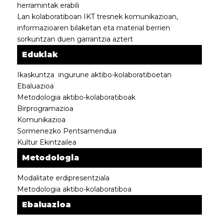
herramintak erabili
Lan kolaboratiboan IKT tresnek komunikazioan,
informazioaren bilaketan eta material berrien
sorkuntzan duen garrantzia aztert
Edukiak
Ikaskuntza ingurune aktibo-kolaboratiboetan
Ebaluazioa
Metodologia aktibo-kolaboratiboak
Birprogramazioa
Komunikazioa
Sormenezko Pentsamendua
Kultur Ekintzailea
Metodologia
Modalitate erdipresentziala
Metodologia aktibo-kolaboratiboa
Ebaluazioa