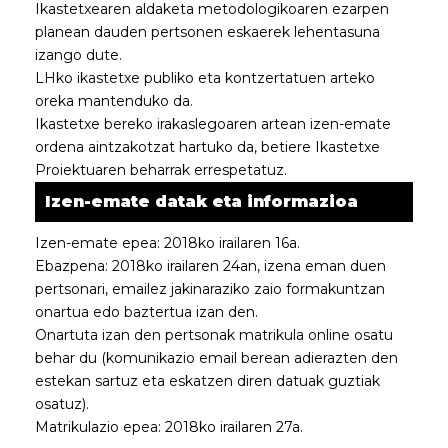
Ikastetxearen aldaketa metodologikoaren ezarpen
planean dauden pertsonen eskaerek lehentasuna
izango dute.
LHko ikastetxe publiko eta kontzertatuen arteko
oreka mantenduko da.
Ikastetxe bereko irakaslegoaren artean izen-emate
ordena aintzakotzat hartuko da, betiere Ikastetxe
Proiektuaren beharrak errespetatuz.
Izen-emate datak eta informazioa
Izen-emate epea: 2018ko irailaren 16a.
Ebazpena: 2018ko irailaren 24an, izena eman duen
pertsonari, emailez jakinaraziko zaio formakuntzan
onartua edo baztertua izan den.
Onartuta izan den pertsonak matrikula online osatu
behar du (komunikazio email berean adierazten den
estekan sartuz eta eskatzen diren datuak guztiak
osatuz).
Matrikulazio epea: 2018ko irailaren 27a.