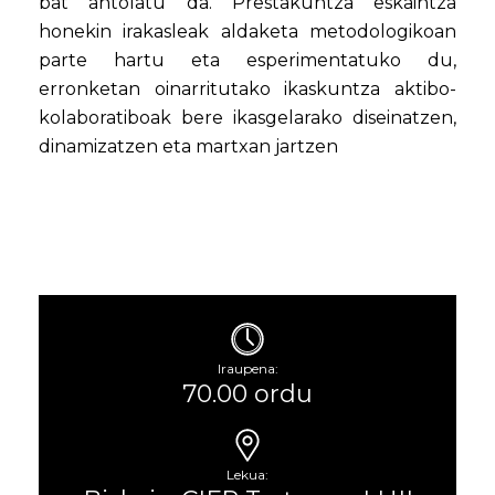
bat antolatu da. Prestakuntza eskaintza
honekin irakasleak aldaketa metodologikoan
parte hartu eta esperimentatuko du,
erronketan oinarritutako ikaskuntza aktibo-
kolaboratiboak bere ikasgelarako diseinatzen,
dinamizatzen eta martxan jartzen
Iraupena:
70.00 ordu
Lekua: