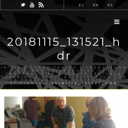
EU
EN
ES
20181115_131521_h
dr
INICIO
/
SOBRE TKNIKA
/
TRABAJANDO
DE FORMA COLABORATIVA OCHO
CENTROS DE FP E IDARTE (ESCUELA
SUPERIOR DISEÑO) RELACIONADOS CON
LA CONSTRUCCIÓN SOSTENIBLE Y
EFICIENTE
/ 20181115_131521_HDR