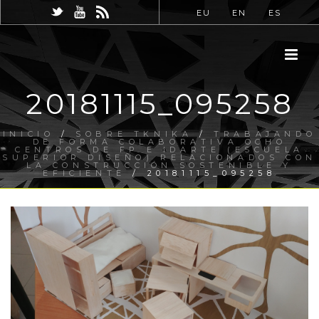
EU
EN
ES
20181115_095258
INICIO
/
SOBRE TKNIKA
/
TRABAJANDO
DE FORMA COLABORATIVA OCHO
CENTROS DE FP E IDARTE (ESCUELA
SUPERIOR DISEÑO) RELACIONADOS CON
LA CONSTRUCCIÓN SOSTENIBLE Y
EFICIENTE
/ 20181115_095258