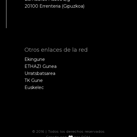
20100 Errenteria (Gipuzkoa)
Otros enlaces de la red
Ekingune
ETHAZI Gunea
Urratsbatsarea
TK Gune
Euskelec
© 2016 | Todos los derechos reservados
Creado con
por
POM
.