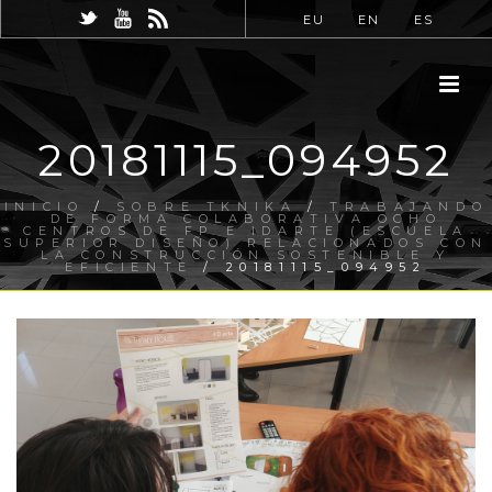
EU
EN
ES
20181115_094952
INICIO
/
SOBRE TKNIKA
/
TRABAJANDO
DE FORMA COLABORATIVA OCHO
CENTROS DE FP E IDARTE (ESCUELA
SUPERIOR DISEÑO) RELACIONADOS CON
LA CONSTRUCCIÓN SOSTENIBLE Y
EFICIENTE
/ 20181115_094952