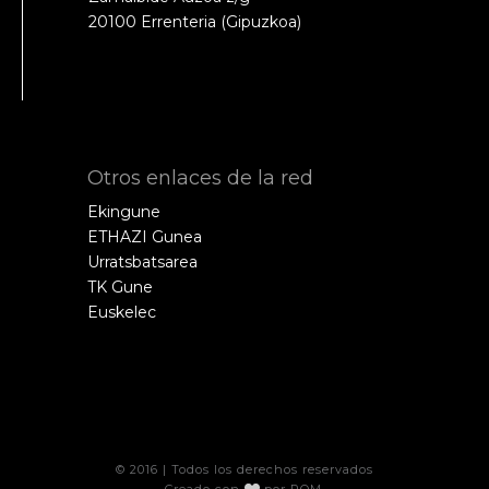
20100 Errenteria (Gipuzkoa)
Otros enlaces de la red
Ekingune
ETHAZI Gunea
Urratsbatsarea
TK Gune
Euskelec
© 2016 | Todos los derechos reservados
Creado con
por
POM
.