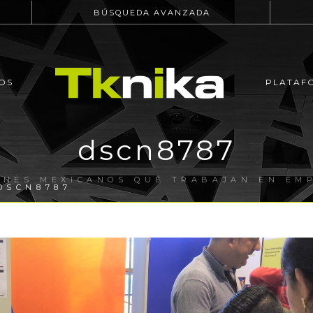
BÚSQUEDA AVANZADA
OS
PLATAF
dscn8787
ENES MEXICANOS QUE TRABAJAN EN EM
DSCN8787