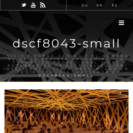
EU
EN
ES
dscf8043-small
INICIO
/
SOBRE TKNIKA
/
EL NÚMERO
94 DE LA REVISTA EKONOMIAZ “LA
FORMACIÓN PROFESIONAL Y LAS
ESTRATEGIAS DE ESPECIALIZACIÓN
INTELIGENTE” SE HA PRESENTADO EN
TKNIKACONOMÍA, PRESENTA
/
DSCF8043-SMALL