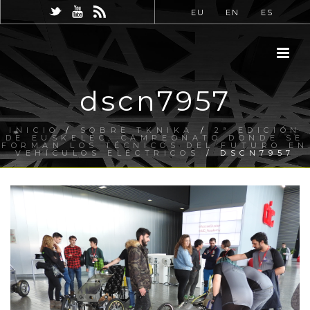
EU
EN
ES
dscn7957
INICIO
/
SOBRE TKNIKA
/
2ª EDICIÓN
DE EUSKELEC, CAMPEONATO DONDE SE
FORMAN LOS TÉCNICOS DEL FUTURO EN
VEHÍCULOS ELÉCTRICOS
/ DSCN7957