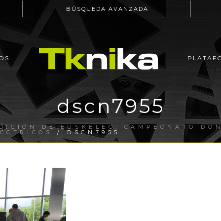
BÚSQUEDA AVANZADA
OS
PLATAF
dscn7955
EDICIÓN DE EUSKELEC, CAMPEONATO DO
ÉCTRICOS
/ DSCN7955