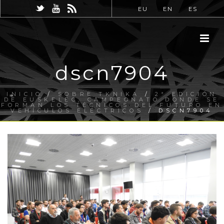
EU
EN
ES
dscn7904
INICIO
/
SOBRE TKNIKA
/
2ª EDICIÓN
DE EUSKELEC, CAMPEONATO DONDE SE
FORMAN LOS TÉCNICOS DEL FUTURO EN
VEHÍCULOS ELÉCTRICOS
/ DSCN7904