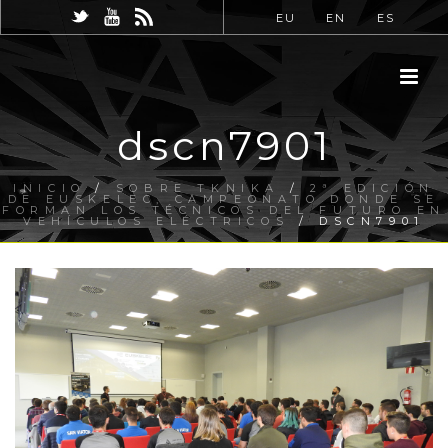
EU
EN
ES
dscn7901
INICIO
/
SOBRE TKNIKA
/
2ª EDICIÓN
DE EUSKELEC, CAMPEONATO DONDE SE
FORMAN LOS TÉCNICOS DEL FUTURO EN
VEHÍCULOS ELÉCTRICOS
/ DSCN7901