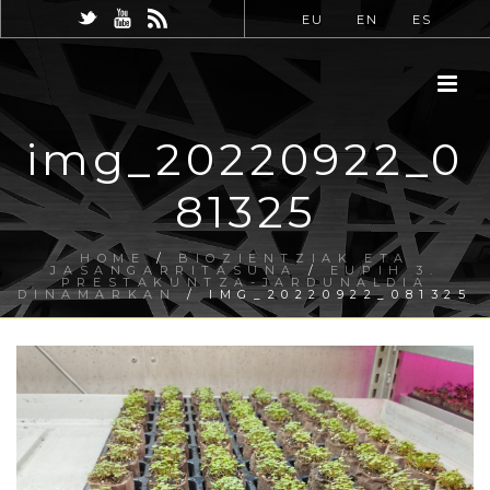
EU
EN
ES
img_20220922_0
81325
HOME
/
BIOZIENTZIAK ETA
JASANGARRITASUNA
/
EUPIH 3.
PRESTAKUNTZA-JARDUNALDIA
DINAMARKAN
/ IMG_20220922_081325