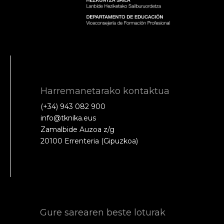
Harremanetarako kontaktua
(+34) 943 082 900
info@tknika.eus
Zamalbide Auzoa z/g
20100 Errenteria (Gipuzkoa)
Gure sarearen beste loturak