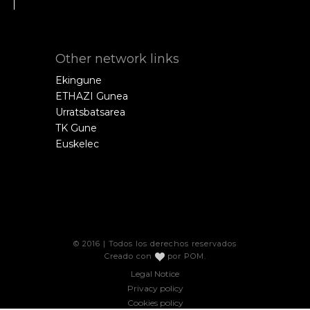
Other network links
Ekingune
ETHAZI Gunea
Urratsbatsarea
TK Gune
Euskelec
© 2016 | Todos los derechos reservados
Creado con
por
POM
.
Legal Notice
Privacy policy
Cookies policy