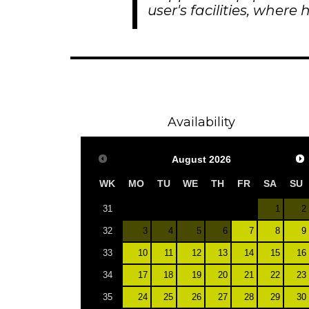
user's facilities, where 
Availability
August
2026
WK
MO
TU
WE
TH
FR
SA
SU
1
2
31
3
4
5
6
7
8
9
32
10
11
12
13
14
15
16
33
17
18
19
20
21
22
23
34
24
25
26
27
28
29
30
35