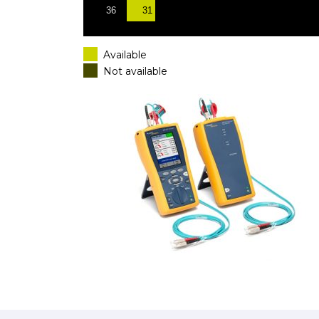
31
36
Available
Not available