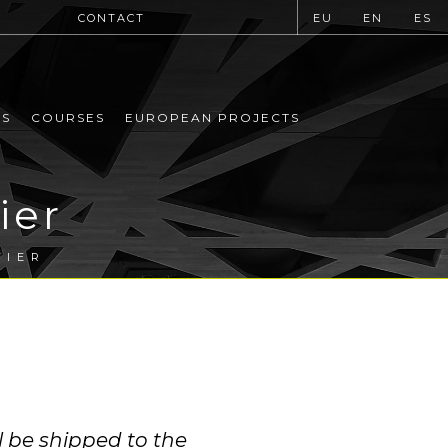
CONTACT
EU
EN
ES
MS
COURSES
EUROPEAN PROJECTS
ier
FIER
 be shipped to the