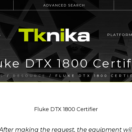
ADVANCED SEARCH
S
PLATFOR
uke DTX 1800 Certif
E
/
RESOURCE
/ FLUKE DTX 1800 CERTI
Fluke DTX 1800 Certifier
fter making the request, the equipment will