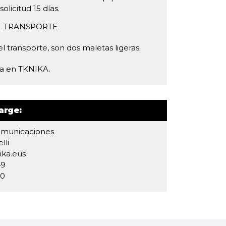
licitud 15 días.
L TRANSPORTE
 transporte, son dos maletas ligeras.
ra en TKNIKA.
arge:
omunicaciones
lli
ika.eus
49
00