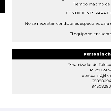
Tiempo máximo de so
CONDICIONES PARA E
No se necesitan condiciones especiales para el
El equipo se encuent
Person in ch
Dinamizador de Telec
Mikel Louve
ebirtualak@tkn
6888809
9430829