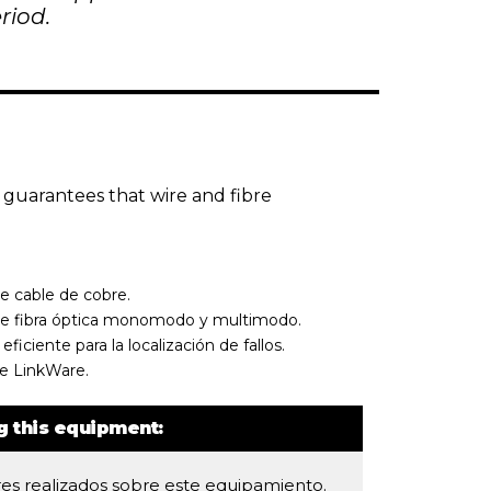
riod.
t guarantees that wire and fibre
e cable de cobre.
de fibra óptica monomodo y multimodo.
ciente para la localización de fallos.
re LinkWare.
ng this equipment:
eres realizados sobre este equipamiento.