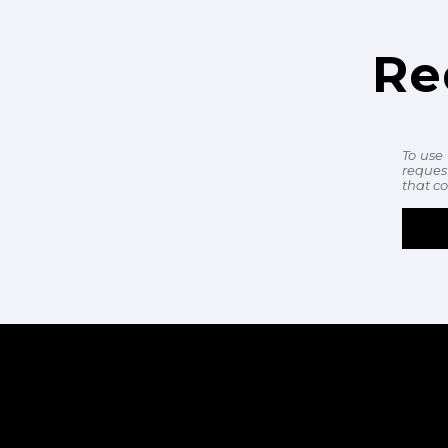
Re
To use
reques
that co