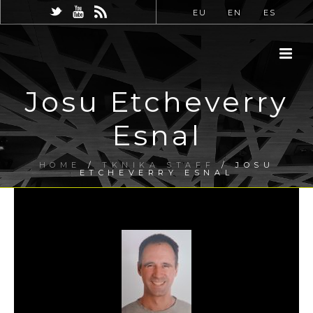
EU
EN
ES
Josu Etcheverry
Esnal
HOME
/
TKNIKA STAFF
/ JOSU
ETCHEVERRY ESNAL