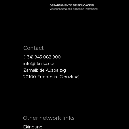
Contact
(+34) 943 082 900
info@tknika.eus
Zamalbide Auzoa z/g
20100 Errenteria (Gipuzkoa)
Other network links
Ekingune