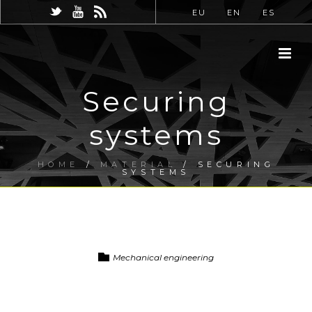
EU
EN
ES
Securing
systems
HOME
/
MATERIAL
/ SECURING
SYSTEMS
Mechanical engineering