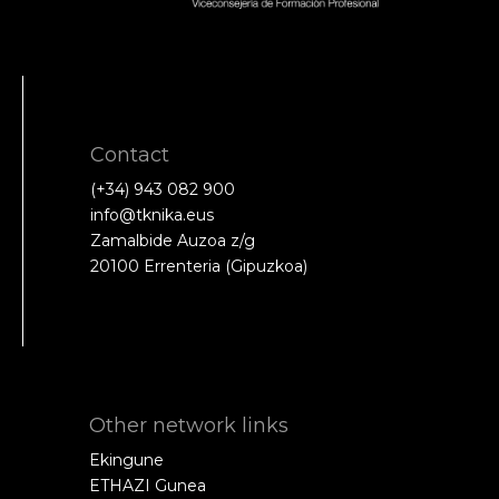
Contact
(+34) 943 082 900
info@tknika.eus
Zamalbide Auzoa z/g
20100 Errenteria (Gipuzkoa)
Other network links
Ekingune
ETHAZI Gunea