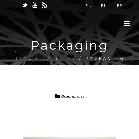
EU
EN
ES
Packaging
HOME
/
MATERIAL
/ PACKAGING
Graphic arts