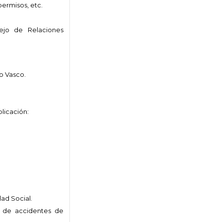
permisos, etc.
sejo de Relaciones
o Vasco.
licación:
ad Social.
s de accidentes de