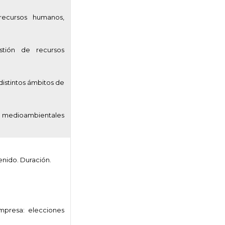
recursos humanos,
stión de recursos
 distintos ámbitos de
 y medioambientales
enido. Duración.
mpresa: elecciones