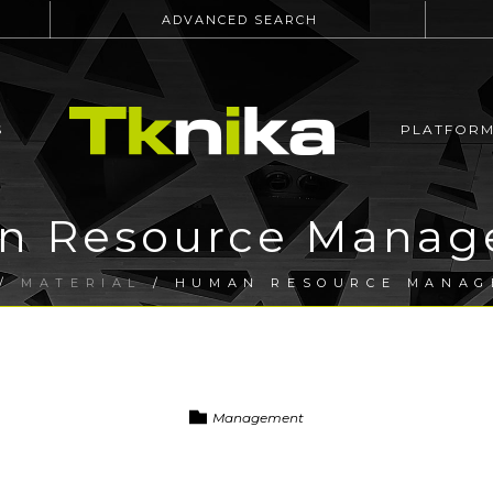
ADVANCED SEARCH
S
PLATFOR
n Resource Manag
/
MATERIAL
/ HUMAN RESOURCE MANAG
Management