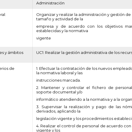
:
Administración
al:
Organizar y realizar la administración y gestión de
tamaño y actividad de la
empresa y de acuerdo con los objetivos mar
establecidas y la normativa
vigente
es y ámbitos
UC1: Realizar la gestión administrativa de los rec
erios de
1. Efectuar la contratación de los nuevos emplea
la normativa laboral y las
instrucciones marcada.
2. Mantener y controlar el fichero de persona
soporte documental y/o
informático atendiendo a la normativa y a la organ
3. Supervisar la realización y pago de las nó
derivados, aplicando la
legislación vigente y los procedimientos estableci
4. Realizar el control de personal de acuerdo con 
vigente y los