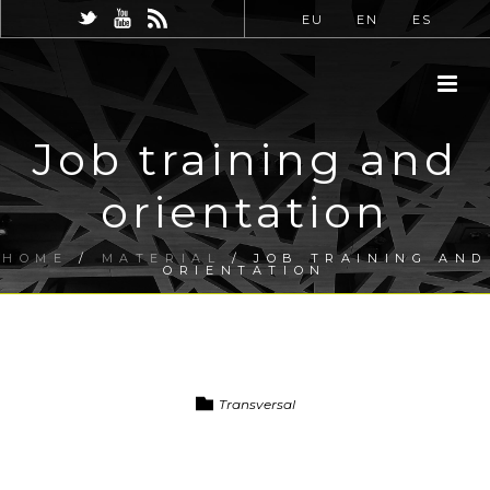
EU
EN
ES
Job training and
orientation
HOME
/
MATERIAL
/ JOB TRAINING AND
ORIENTATION
Transversal