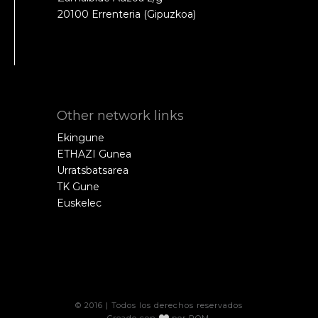
20100 Errenteria (Gipuzkoa)
Other network links
Ekingune
ETHAZI Gunea
Urratsbatsarea
TK Gune
Euskelec
© 2016 | Todos los derechos reservados
Creado con
por
POM
.