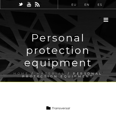
EU
EN
ES
Personal
protection
equipment
HOME
/
MATERIAL
/ PERSONAL
PROTECTION EQUIPMENT
Transversal