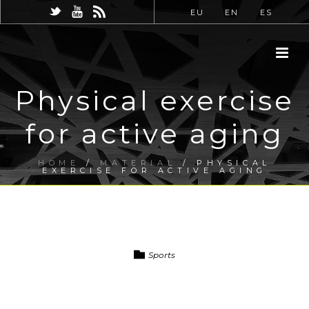
EU
EN
ES
Physical exercise
for active aging
HOME
/
MATERIAL
/ PHYSICAL
EXERCISE FOR ACTIVE AGING
Sports