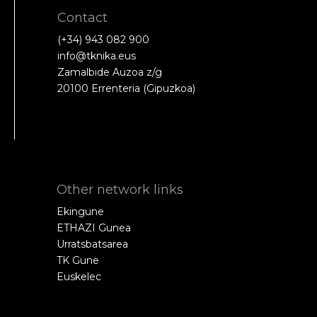
Contact
(+34) 943 082 900
info@tknika.eus
Zamalbide Auzoa z/g
20100 Errenteria (Gipuzkoa)
Other network links
Ekingune
ETHAZI Gunea
Urratsbatsarea
TK Gune
Euskelec