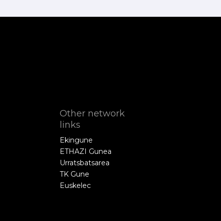
Other network
links
Ekingune
ETHAZI Gunea
Urratsbatsarea
TK Gune
Euskelec