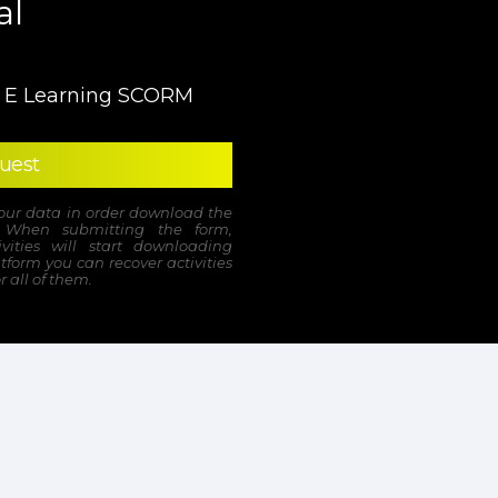
al
he E Learning SCORM
uest
your data in order download the
 When submitting the form,
ities will start downloading
atform you can recover activities
r all of them.