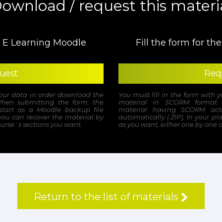
ownload / request this materi
he E Learning Moodle
Fill the form for t
uest
Req
your data in order download the
You must fill in the form with 
hen submitting the form, the
material in SCORM format.
start as a Moodle backup file
material having SCORM activ
 you can recover the material by
automatically (.ZIP). In your pl
ourse´s sections you want.
as you want, either one by one o
Return to the list of materials