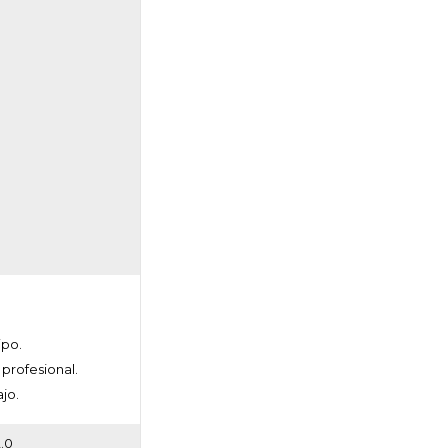
ipo.
profesional.
jo.
2.0