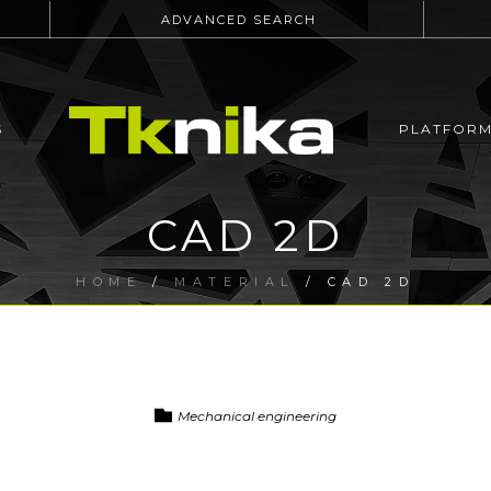
ADVANCED SEARCH
S
PLATFOR
CAD 2D
HOME
/
MATERIAL
/ CAD 2D
Mechanical engineering