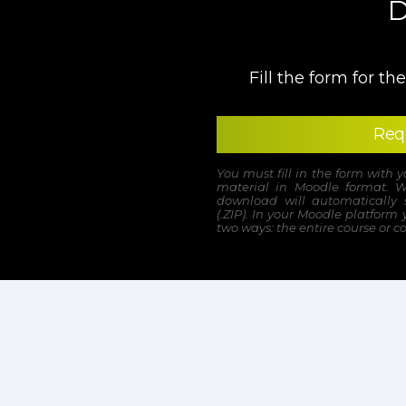
D
Fill the form for t
Req
You must fill in the form with 
material in Moodle format. W
download will automatically 
(.ZIP). In your Moodle platform
two ways: the entire course or c