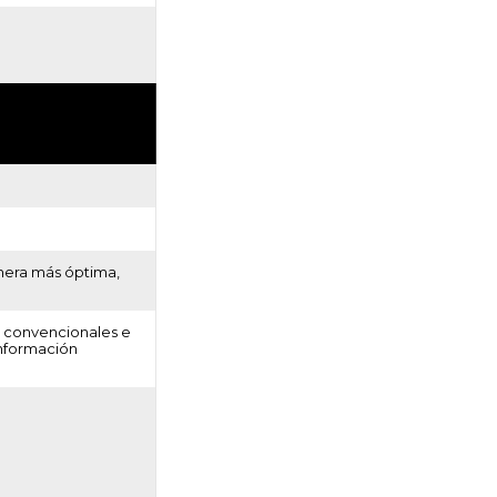
nera más óptima,
s convencionales e
información