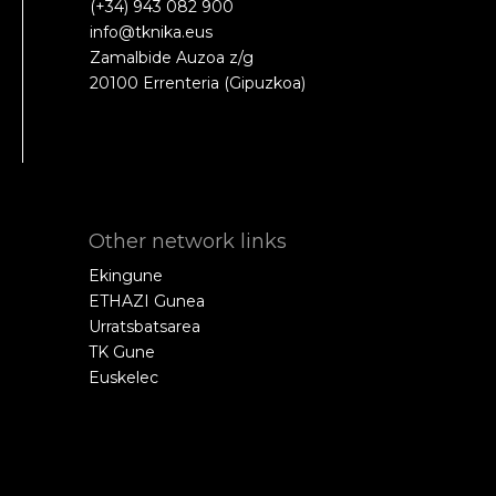
(+34) 943 082 900
info@tknika.eus
Zamalbide Auzoa z/g
20100 Errenteria (Gipuzkoa)
Other network links
Ekingune
ETHAZI Gunea
Urratsbatsarea
TK Gune
Euskelec