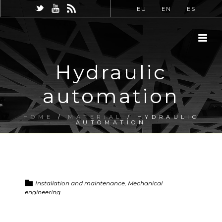
EU
EN
ES
Hydraulic
automation
HOME
/
MATERIAL
/ HYDRAULIC
AUTOMATION
Installation and maintenance, Mechanical
engineering