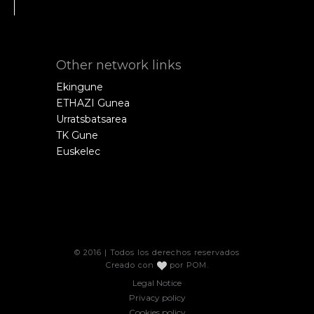
Other network links
Ekingune
ETHAZI Gunea
Urratsbatsarea
TK Gune
Euskelec
© 2016 | Todos los derechos reservados
Creado con
por
POM
.
Legal Notice
Privacy policy
Cookies policy