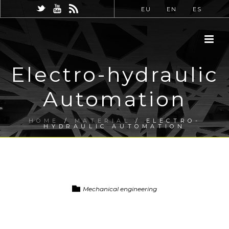
EU
EN
ES
Electro-hydraulic
Automation
HOME
/
MATERIAL
/ ELECTRO-
HYDRAULIC AUTOMATION
Mechanical engineering