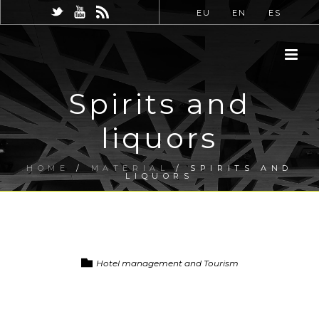
EU
EN
ES
Spirits and
liquors
HOME
/
MATERIAL
/ SPIRITS AND
LIQUORS
Hotel management and Tourism