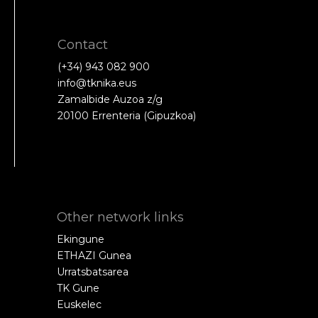
Contact
(+34) 943 082 900
info@tknika.eus
Zamalbide Auzoa z/g
20100 Errenteria (Gipuzkoa)
Other network links
Ekingune
ETHAZI Gunea
Urratsbatsarea
TK Gune
Euskelec