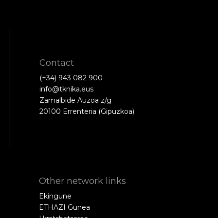
Contact
(+34) 943 082 900
info@tknika.eus
Zamalbide Auzoa z/g
20100 Errenteria (Gipuzkoa)
Other network links
Ekingune
ETHAZI Gunea