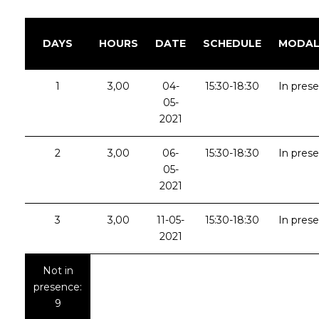
DAYS
HOURS
DATE
SCHEDULE
MODAL
1
3,00
04-
15:30-18:30
In pres
05-
2021
2
3,00
06-
15:30-18:30
In pres
05-
2021
3
3,00
11-05-
15:30-18:30
In pres
2021
Not in
presence:
9