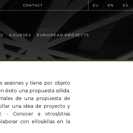
CONTACT
EU
EN
ES
MS
COURSES
EUROPEAN PROJECTS
 sesiones y tiene por objeto
on éxito una propuesta sólida.
ormales de una propuesta de
rrollar una idea de proyecto y
z. - Conocer a otros/otras
aborar con ellos/ellas en la