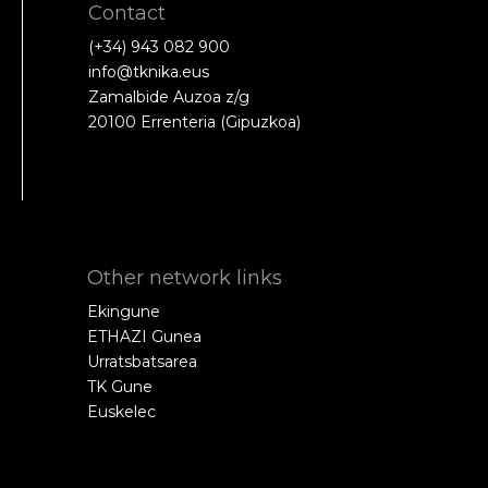
Contact
(+34) 943 082 900
info@tknika.eus
Zamalbide Auzoa z/g
20100 Errenteria (Gipuzkoa)
Other network links
Ekingune
ETHAZI Gunea
Urratsbatsarea
TK Gune
Euskelec