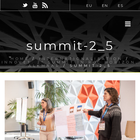
EU
EN
ES
summit-2_5
HOME
/
INTERNATIONALISATION
/
INNOVET: 2º SUMMIT IN ROC HORIZON,
ALKMAAR
/ SUMMIT-2_5