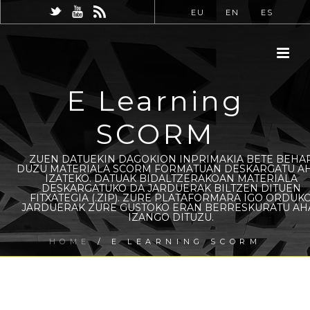
EU
EN
ES
E Learning
SCORM
ZUEN DATUEKIN DAGOKION INPRIMAKIA BETE BEHA
DUZU MATERIALA SCORM FORMATUAN DESKARGATU A
IZATEKO. DATUAK BIDALTZERAKOAN MATERIALA
DESKARGATUKO DA JARDUERAK BILTZEN DITUEN
FITXATEGIA (.ZIP). ZURE PLATAFORMARA IGO ORDUK
JARDUERAK ZURE GUSTOKO ERAN BERRESKURATU AH
IZANGO DITUZU.
HOME
/
E LEARNING SCORM