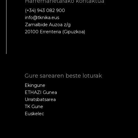
Harremanetarako kontaktua
(+34) 943 082 900
info@tknika.eus
Zamalbide Auzoa z/g
20100 Errenteria (Gipuzkoa)
Gure sarearen beste loturak
Ekingune
ETHAZI Gunea
Urratsbatsarea
TK Gune
Euskelec